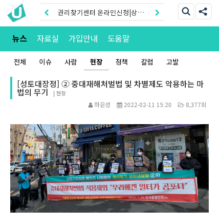
권리찾기유니온 조합원|후원안
내
권리찾기센터 온라인신청|상담
뉴스
자료실
가입안내
도움말
톡
전체
이슈
사람
현장
정책
칼럼
고발
[성토대장정] ② 중대재해처벌법 및 차별제도 악용하는 마
법의 무기
|
현장
하은성
2022-02-11 15:20
8,377회