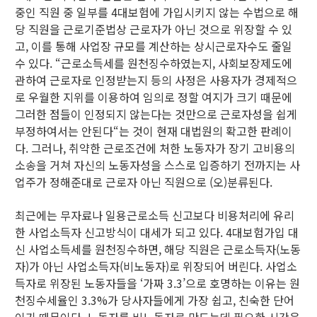
중인 직원 중 일부를 4대보험에 가입시키지 않는 수법으로 해
당 직원을 근로기준법상 근로자가 아닌 것으로 위장할 수 있
고, 이를 통해 사업장 규모를 계산하는 상시근로자수도 줄일
수 있다. “근로소득세를 원천징수하였는지, 사회보장제도에
관하여 근로자로 인정받는지 등의 사정은 사용자가 경제적으
로 우월한 지위를 이용하여 임의로 정할 여지가 크기 때문에
그러한 점들이 인정되지 않는다는 것만으로 근로자성을 쉽게
부정하여서는 안된다“는 것이 현재 대법원의 확고한 판례이
다. 그러나, 취약한 근로조건에 처한 노동자가 장기 고비용의
소송을 거쳐 자신의 노동자성을 스스로 입증하기 전까지는 사
업주가 정해준대로 근로자 아닌 직원으로 (오)분류된다.
최근에는 무자료나 일용근로소득 신고보다 비용처리에 유리
한 사업소득자 신고방식이 대세가 되고 있다. 4대보험가입 대
신 사업소득세를 원천징수하면, 해당 직원은 근로소득자(노동
자)가 아닌 사업소득자(비노동자)로 위장되어 버린다. 사업소
득자로 위장된 노동자들을 ‘가짜 3.3’으로 호명하는 이유는 원
천징수세율인 3.3%가 당사자들에게 가장 쉽고, 친숙한 단어
이기 때문이다. 노동자를 비노동자로 만드는데 필요한 시간은