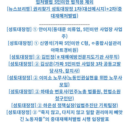
업처벌법 5인미만 법적용 제외
[뉴스브리핑] 권리찾기 성토대장정 1차(대선메시지)+2차(중
대재해처벌법)
______________________
[성토대장정] ① 안이지(동대문 의류업, 5인미만 사업장 사업
주)
[성토대장정] ① 신영석(가짜 5인미만 C형, ㅇ종합시설관리
아파트경비원)
[성토대장정] ② 김민정(ㅎ재해예방전문지도기관 사무직)
[성토대장정] ② 김상은(가짜 5인미만 사업장 3차 공동고발
당사자, 잡지사)
[성토대장정] ② 이미소 노무사(노동인권실현을 위한 노무사
모임)
[성토대장정] ② 하태승 변호사(민주노총 법률원, 헌법소원
청구인단)
[성토대장정] ② 하은성 정책실장(입법추진단 기획팀장)
[성토대장정] ② “죽지 않고, 다치지 않고 일할 권리마저 빼앗
긴 노동자들”의 중대재해처벌법 시행 입장발표