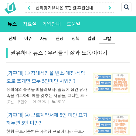
권리찾기유니온 조합원|후원안내
권리찾기센터 온라인신청|상담톡
뉴스
자료실
가입안내
도움말
전체
이슈
사람
현장
정책
칼럼
고발
권유하다 뉴스 : 우리들의 삶과 노동이야기
[가판대] ⑤ 장례식장을 빈소·매점·식당
으로 쪼개면 모두 5인미만 사업장?
장례식의 풍경을 떠올려보자. 슬픔에 잠긴 유가
족을 위로하며 예를 갖추는 사람들, 그러한 조문
객에게 음식을 접대하는 유가족들, 그리고 유가
[고발]
유현수
21-05-26
15133
족을 돕는 장례식장의 노동자들이 뒤섞인 빈소
가 우리네 추모 공간이다. 우리의 문화에서 조문
[가판대] ④ 근로계약서에 5인 미만 표기
객에게 음식을 제공하는 것은 당연하게 여겨진
해두면 5인 미만?
다. 장례식에서 우리는 서로 슬픔을 나누고, 음
현행 근로기준법은 사업장 규모에 따라 근로기
식을 나눈다. 그러나 오늘 소개할 ㄷ장례식장의