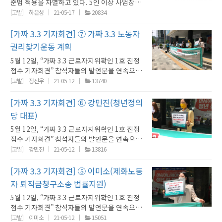
준법 적용을 차별하고 있다. 5인 이상 사업장에
사업주는 장례와 접객을 구분했다. 자체적으로
는 근로기준법령이 전면적용되고, 5인 미만 사
장례에 사용될 음식을 만들어 제공하면서도 다
[고발]
하은성
21-05-17
20834
업장에는 일부 규정만이 적용되고 있다. 5인 미
른 사업이라고 주장한, 장례의 과정을 ‘쪼개’버
만 사업장 노동자들이 적용 제외되는 대표적인
린 한 장례식장의 얘기를 하고자 한다. 강북 최대
[가짜 3.3 기자회견] ⑦ 가짜 3.3 노동자
근로기준법 조항은 △부당해고 제한 및 해고 서
규모의 ㄷ장례식장은 여느 장례식장처럼 빈소와
권리찾기운동 계획
면통지(제23조 및 제27조) △부당해고 구제 신
매점, 식당 등으로 이루어져 있다. ㄷ장례식장의
5월 12일, “가짜 3.3 근로자지위확인 1호 진정
청(제28조), △휴업 수당(제46조) △연장·야간
노동자들은 ‘장례’라는 하나의 의식을 위해 뒤섞
접수 기자회견” 참석자들의 발언문을 연속으로
·휴일 가산수당 적용(제56조) △연차 휴가(제
여 일하지만, 사업주는 장례식장의 노동자에게
게재합니다. ① [현황 발표] 가짜 5인미만 공동
60조) 등이 있다. 5인 미만 사업장 노동자들에게
[고발]
정진우
21-05-12
13740
5인 미만 사업장이라 주장했다. 장례식장, 매점,
고발(7차) 사업장 현황 및 가짜 3.3 활용 사례 :
이러한 보호 조항들이 제외된다는 것을 악용해,
식당을 나누어 등록했기 때문이었다. 비록 ㄷ장
강경희(권리찾기유니온 정책국장)② [당사자 증
실제로는 5인 이상이 근무함에도 각종 수단을
[가짜 3.3 기자회견] ⑥ 강민진(청년정의
례식장의 노동자들은 각기 다른 사업 명의와 계
언] 근로지지위확인 1호 진정 당사자 : 김다혜
동원해 5인 미만으로 위장하는 ‘가짜 5인 미만
약을 체결했지만, 하나의 절차로 이루어진 장례
당 대표)
(ㅇ유통판매 해고 노동자)③ [사례 해설] 부당해
사업장’ 위장사례들이 업종과 규모를 불문하고
업무를 함께하며 같은 출입대장을 작성하기도
5월 12일, “가짜 3.3 근로자지위확인 1호 진정
고 구제신청 경과 및 사례 해설 : 하은성(권리찾
다양하게 나타나고 있다. 지금까지는 ① 서류상
했다. ㄷ장례식장은 고된 노동강도와 낮은 급여
접수 기자회견” 참석자들의 발언문을 연속으로
기유니온 정책실장)④ [연대사] 방송작가
사업장을 여러 개로 만들어 5인 미만 사업장으
수준으로 인해 1년 이상 일한 노동자를 찾기 어
게재합니다. ① [현황 발표] 가짜 5인미만 공동
(MBC) 부당해고구제신청 법률대리 : 김유경(노
[고발]
강민진
21-05-12
13816
로 위장한 사례(A형)와 ② 직원들의 4대 보험을
려웠다. ㄷ장례식장에서 일했던 ㅅ씨는 야간에
고발(7차) 사업장 현황 및 가짜 3.3 활용 사례 :
무사)⑤ [연대사] 제화노동자 퇴직금청구소송
신고하지 않고 3.3% 사업소득세를 납부하는 등
도 운영되는 장례식장의 특성상 격일로 밤샘 근
강경희(권리찾기유니온 정책국장)② [당사자 증
법률지원 : 이미소(노무사) ⑥ [연대사] 노동자
[가짜 3.3 기자회견] ⑤ 이미소(제화노동
일명 ‘가짜 3.3’으로 둔갑시켜 5인 미만 사업장
무를 해야 했다. 그럼에도 5인 미만 사업장의 노
언] 근로지지위확인 1호 진정 당사자 : 김다혜
성 및 노동권을 박탈하는 법제도와 노동현실 개
으로 위장한 사례(B형)를 살펴봤다면, 이번에는
동자라는 이유로 연장근로나 야간근로에 따른
자 퇴직금청구소송 법률지원)
(ㅇ유통판매 해고 노동자)③ [사례 해설] 부당해
선 : 강민진(청년정의당 대표)⑦ [계획 발표] 가
상시 5명 이상이 일하면서도 근로계약서 문구를
가산수당과 연차휴가를 받지 못했다. 더구나, 사
5월 12일, “가짜 3.3 근로자지위확인 1호 진정
고 구제신청 경과 및 사례 해설 : 하은성(권리찾
짜 3.3 노동자 권리찾기운동 계획 : 정진우(권리
근거로 5인 미만이라고 주장하는 경우(C형)를
측은 24시간의 근로시간 중 14시간이 휴게시간
접수 기자회견” 참석자들의 발언문을 연속으로
기유니온 정책실장)④ [연대사] 방송작가
찾기유니온 사무총장) 가짜 3.3 노동자 권리찾
소개하고자 한다. A학원은 영어와 수학 두 과목
이며, 22시에서 오전 6시까지의 야간시간 모두
게재합니다. ① [현황 발표] 가짜 5인미만 공동
(MBC) 부당해고구제신청 법률대리 : 김유경(노
[고발]
이미소
21-05-12
15051
기운동 계획 권리찾기유니온과 기자회견 참가자
을 가르치는 보습학원이다. 매니저 2명과 강사 8
가 휴게시간이라고 주장했다. 그러나 장례식장