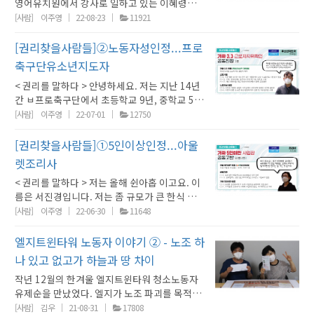
영어유치원에서 강사로 일하고 있는 이혜령입니
시간 늦게 나오면 (1시간) 늦게 퇴근 이렇게 일을
다. ● 어떤 계기를 통해, 이 일을 하게 되셨나
하고요. 프리랜서들은 맡은 방송 2시간 전 쯤에
[사람]
이주영
22-08-23
11921
요? 특별한 계기는 없고, 취준 기간이 길어져서
나와서 분장 받고 의상을 챙기고 또 대본을 받아
당장 할 수 있는 일을 찾고 싶었어요. 그러던 중
서 연습을 하다가 방송에 들어갑니다. 저 같은 경
[권리찾을사람들]②노동자성인정...프로
당시 친하게 지내던, 학원에서 일하는 외국인 친
우는 지난 6년 동안 뉴스, 라디오, TV 이런 회사
축구단유소년지도자
구가 영어학원 강사를 추천해줬습니다. 저는 영
의 주력 프로그램들을 진행하면서 새벽부터 저
< 권리를 말하다 > 안녕하세요. 저는 지난 14년
어도 아이들도 좋아해서 재밌을 것 같아서 시작
녁까지 거의 주 5일 주말 당직까지 서면서 일을
간 ㅂ프로축구단에서 초등학교 9년, 중학교 5년
하게 됐습니다.저는 어릴 때부터 영어를 좋아하
했었고요. 업무적으로 볼 때 정규직 아나운서들
을 총 14년 간 유소년 감독으로 일했던 최우정이
고 재미있게 배웠고, 그 덕에 더 넓은 세상을 경
[사람]
이주영
22-07-01
12750
이나, 프리랜서 아나운서들이나 아나운서들은
라고 합니다. 공개채용을 통해 입사했음에도 저
험할 수 있었다고 생각합니다. 여행을 갈 때도,
주로 아까 말씀드린 그런 시간에 나와서 분장, 의
는 노동자가 아니라 프리랜서라고 하여 3.3% 사
영화를 보거나 책을 읽을 때도 영어를 잘 하면 더
[권리찾을사람들]①5인이상인정...아울
상, 대본 챙겨서 연습하고 회의하고 방송에 투입
업소득세를 납부하는 계약을 체결하였습니다.
풍부하게 즐길 수 있었어요. 그래서 제가 그랬듯
됩니다. ● 권리찾기를 나선 이유가 무엇인가
렛조리사
그러나 저와 같은 유소년 감독 코치 그리고 트레
이 아이들이 영어를 재미있게 배우고, 나중에 커
요?지난해 4월에 회사에 새로운 간부들이 부임
< 권리를 말하다 > 저는 올해 쉰아홉 이고요. 이
이너, 통역사 등 지원 스태프들은 실제 전혀 프리
서도 인생을 더 재밌게 즐길 수 있는 도구로 사용
을 하고 나서 하나씩 제 일을 제 프로그램들을 빼
름은 서진경입니다. 저는 좀 규모가 큰 한식 뷔페
하지 않게 일을 해왔으며 노동자가 아니라고 퇴
할 수 있으면 좋겠다는 생각으로 일하고 있습니
기 시작했습니다. 그리고 정규직 아나운서들을
주방에서 일을 했었어요. 일단 출퇴근시간 따지
직금도 받지 못하고 있습니다. (입사) 당시에는
[사람]
이주영
22-06-30
11648
다. ● 일하며 인상 깊었던 사례가 있나요? 그때
중심으로 프로그램을 진행하겠다라고 그런 방향
면, 12시간이 기본 근무였고요. 한여름에는 너
팀의 막내 지도자였는데요. 아침 7시 쯤에 출근
어떤 걸 느끼셨나요? 아무래도 아이들한테 영어
을 나타냈고요. 자연스럽게 출연하는 프로그램
무 더워서 선풍기조차도 하나 없는 그런 열악한
했고. 또 프로구단이라는 그 자부심 아래 배운다
엘지트윈타워 노동자 이야기 ② - 노조 하
를 가르치다보니, 영어를 재밌어하고 좋아할 때
이 줄어드니까 출연료가 월 100만원대 초반으
환경이었죠. 자체주방이 좁으니까 협소해서 냉
는 생각으로 열심히 일했습니다. 이런 말 하면 부
가 제일 뿌듯해요. 원래 자신감이 없던 아이가 점
로 급감했는데요. 생계나 자아실현이 어려웠어
나 있고 없고가 하늘과 땅 차이
방시설을 할 수 있는 여건도 안 됐었고요. 계속
끄럽기도 한데 제가 초등학교 (맡을) 때 사실 별
점 영어를 재밌어하고 자신있어하는 게 보일 때,
요. 프로그램을 계속할 수 있도록 요청을 했는데
작년 12월의 한겨울 엘지트윈타워 청소노동자
불 앞에서 살아야 되니까. 환경이 그렇게 좋지는
명이 ‘아이파크의 히딩크’었거든요. 우승한 트로
집에서도 보호자들에게 배운 것들 조잘조잘 이
(사측은) 전혀 받아들여지지 않고 모르쇠로 대응
유제순을 만났었다. 엘지가 노조 파괴를 목적으
않죠. 연장근무 수당 없었고 연월차 없었고. 명
피가 33개 있습니다. 그만큼 우승도 많이 했고
야기한다는 말을 들을 때, 그럴 때가 제일 보람찬
을 했습니다. 그래서 저는 뭐 "그만두라"는 신호
로 용역업체를 바꾸는 방식으로 고용 해지를 통
절 이럴 때 당일만 휴무였었고 12시간 기본근무
[사람]
김우
21-08-31
17808
또 현재 프로 선수들도 많이 배출해서 거기에 대
것 같습니다.힘들었던 경험은, 처음 일하던 곳은
로 해석을 할 수밖에 없었고요. 다섯 번에 걸친