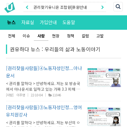
권리찾기유니온 조합원|후원안내
권리찾기센터 온라인신청|상담톡
뉴스
자료실
가입안내
도움말
전체
이슈
사람
현장
정책
칼럼
고발
권유하다 뉴스 : 우리들의 삶과 노동이야기
[권리찾을사람들]④노동자성인정...아나
운서
< 권리를 말하다 > 안녕하세요. 저는 모 방송국
에서 아나운서로 일하고 있는 가짜 3.3 피해 노
동자입니다. 지역 방송국에서 프리랜서로 아나
[사람]
이주영
22-10-04
11046
운서 일을 하고 있고요. 지난 6년 동안 뉴스 앵
커, 라디오 DJ, 그리고 TV 프로그램 MC 등을 맡
[권리찾을사람들]③노동자성인정...영어
아서 일을 했습니다. 제가 일하고 있는 회사는 시
유치원강사
간적으로 보면 정규직 아나운서들은 9to6로 일
< 권리를 말하다 > 안녕하세요. 저는 부산의 ㅇ
을 하고 1시간 일찍 나오면 (1시간) 일찍 퇴근 1