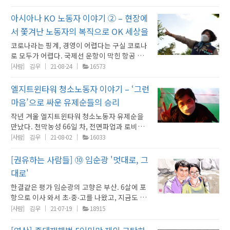
보했고, 노동자들은 고용 승계를 요구하며 로비
였는데 제 시간에 퇴근한 적은 거의 없었던 것 같
한 영광, 그런 것도 있는데요. 2006년~2007년
수업 스케쥴이 많이 빡빡했어요. 저는 아이들이
공개채용 절차를 통해서 선발이 돼서 입사를 했
농성 중이었다. 8개월 남짓 시간이 흘러 한여름
아요. 제가 새벽 4시에 출근해서 오후 4시에 퇴
아시아나 KO 노동자 이야기 ② – 현장에
부터 했으니까 예를 들면 1학년 1반 1교시, 1학
좋아서 이 일을 시작했기 때문에 아이들한테 좋
고 지난 6년 간 그 어떤 정규직 아나운서보다 더
에 만난 유제순은 부당해고에 맞서 당당히 지켜
근이었어요. 하루에 제가 한 600명~800명 분
년 2반 2교시 이런 식으로 거의 해마다 연 한 3만
은 선생님이 되고 싶었는데, 일에 치이다보니 아
많이 일을 했습니다. 주말 당직도 서고 방송과는
서 쫓겨난 노동자의 복직으로 OK 세상을
낸 민주노조 엘지빌딩분회의 분회장으로 더 빛
식사를 만들어야 돼요. 아침에 보통 혼자 가가지
명을 지도하고. 그리고 이렇게 맥도날드에서 요
이들한테 소홀해지는게 가장 스트레스였어요.
상관이 없는 행정 업무도 몇 년 동안 했었기 때문
코로나라는 핑계, 경영이 어렵다는 구실 코로나
나고 더 단단해져 있었다. [사진 1] ‘LG마포빌딩
고 새벽에 한 100명에서 120명 분 아침식사를
구하는 부분을 우리 구단이 거기에 맞춰서 배정
예를 들면 아이들이 다퉜을 때 양쪽 이야기를 듣
에 '내가 그만둘 이유는 없다 회사의 부당한 처사
로 모두가 어렵다. 국제선 운항이 막힌 항공 산업
첫 출근! 청소노동자 노동권 향상을 위해 노력하
혼자 하거든요. 준비해 놓고 점심에 400명~500
표를 만들어서 우리한테 지시를 하는거죠. 그게
고 어떻게 반응할지 고민해서 잘 대처하거나, 수
고 내 권리를 찾아야겠다'라고 생각을 하게 됐습
에 쏟아부은 기간산업안정기금은 ‘함께 살자’는
겠습니다’ 7월 1일 첫 출근날 오전 5시 엘지마포
[사람]
김우
21-08-24
16573
명 그때는 직원들이 출근하기 시작해요. 저녁에
제일 큰 사업이었고 그게 끝나고 나면 여기 와서
업 시간에 일상 이야기를 해도 잘 들어주고 싶었
니다. ● 정규직 아나운서와 프리랜서 아나운서
의미를 담은 지원금이다. 금호아시아나항공은
빌딩 정문 앞에서. 뒷줄 세 번째가 유제순 분회장
한 100명에서 120명. 그 정도 인원 식사 준비 해
점심을 먹고, 구단에서 컴퓨터랑 책상이 배정이
는데, 시간적으로도 심적으로도 여유가 없다보
의 업무는 차이가 있나요?일단, 방송 업무에 있
코로나 시국에 ‘나만 살자’고 2조 4천억 원만 냉
바뀐 현장 달라진 시선 “시키면 시키는 대로 했
엘지트윈타워 청소노동자 이야기 – ‘그런
놓고 4시에 퇴근이에요. 그 시간 안에 끝낼 수가
되어 있기 때문에 거기서 일을 했습니다. 2012
니 그러지 못하는 부분이 제일 아쉬웠습니다. ●
어서는 정규직 아나운서와 프리랜서 아나운서들
큼 받아먹고는 하청노동자 고용유지엔 딴청이고
지. 잘리면 어디로 가나 싶어서 죽는시늉까지 하
없으니까 맨날 연장근무하게 되고요. 또 사업주
년 당시 저는 구단이 정해준 시간표에 따라 부산
권리찾기를 나선 이유는 무엇인가요? 제 노동 형
마음’으로 싸운 유제순들의 승리
의 업무가 다르지 않습니다. 평일 방송도 그렇고
그 책임은 뒷전이다. 사실 코로나로 모두가 어려
면서.” 그러다 민주노조를 만들면서 변해왔다.
가 무슨 개인적인 모임있거나 약속이 있으면 딱
시내 70개가 넘는 초등학교에서 약 3만 명에 달
태는 근로자였음에도 불구하고, 개인 사업자로
주말에 당직근무 돌아가면서 하는 주말 뉴스데
작년 겨울 엘지트윈타워 청소노동자 유제순을
운 게 아니다. 금호아시아나항공은 2019년 1조
항상 수그러져 있던 어깨부터 펴졌다. 해고 통보
내려와요. "오늘은 메뉴가 뭐다" "준비해라" "삼
하는 아이들을 가르쳤습니다. 축구교실 외에도
등록되어 사업소득세를 납부하고 있었습니다.
스크 같은 경우에도 완전히 동일하고요. 방송 업
만났다. 천막농성 66일 차, 전면파업과 로비농
6천억, 2020년 1조 7천억의 자금을 지원받았
에 맞서 싸우는 동안 ‘내 등 뒤엔 민주노총이 있
겹살이다, 뭐다" "준비해라" 그러면 또 그거 맞
구단이 요구하는 ‘아빠와 함께하는 프로그램’,
이러한 일이 각종 업계에서 너무 비일비재하고,
무에 있어서는 늘 휴가 때 서로 대타를 하면서 완
성 3일 차 되는 날이었다. 마침 그날은 그이가,
다. 그런데 전 회장인 박삼구는 수천억대 배임과
[사람]
김우
21-08-02
16033
다, 뭉치면 살게끔 돼 있다, 회사의 부당함에 덤
춰서 준비하면 (저녁) 6시 (퇴근) 기본으로? 장
학부모 대상 비디오 영상제작, 초등교사님들 대
당시 제 사업주도 이에 대한 문제의식이 전혀 없
전히 동일한 업무를 했다고 보시면 될 거 같습니
빨간 투쟁조끼를 벗고 작업복 차림으로 현장으
횡령을 자행했다. 물러날 때는 퇴직금 64억과 상
벼들 수 있다’는 마음이 꽉 차올랐다. 10년이면
기근속하는 사람이 거의 없어요. 하루 나왔다가
상으로 하는 축구수업을 진행했고요. 모든 사항
음을 알게 돼서, 이러한 행태에 제동을 걸고싶고
다. 그리고 그 외에 정규직이기 때문에 주어지는
로 가는 동료 이탈자 3명의 모습과 마주친 날이
표권 사용료 120억을 받아 챙겼다. 그러고도 여
[권유하는 사람들] ⑩ 임순광 '멋대로, 그
강산도 변한다는데 회사는 세월 흐른다고 변하
그만두는 사람 이틀 나오는 사람. 이러다 보니까
을 구단의 지시 하에 전부 진행해왔습니다. 개인
미약하나마 행동으로 옮겨서 선례를 만들고 싶
회사 내 문서업무나 행정업무가 소소하게 있는
기도 했다. 유제순은 나름 이해하려고 했다. 사
전히 금호문화재단의 이사로 영향력을 행사한
는 곳이 아니었다. 10년여 최저임금으로 부리고
이게 내 직장이고 내 권리를 찾아야 되고 이런 것
사업자가 뭘 하는지 그 다음에 계약서가 일반계
대로'
다는 생각으로 권리 찾기에 나섰습니다.부당하
것으로 알고 있거든요. 아나운서를 떠나서 회사
측이 200~500만 원으로 제시하는 위로금이며,
다. 금호문화재단은 아시아나케이오를 포함해
그마저 임금꺾기를 해서 주말 무급 노동으로까
자체가 좀 동떨어진 느낌이에요. 우리는 하루하
약서인지 근로자계약서인지 이런 부분도 사실
게 사업소득세를 부과하고 있는 사람들이 어떻
에 정규직 직원으로서 해야 되는 그런 업무들은
한결같은 평가 임순광의 고향은 부산. 6살에 포
7~8년 노동에 1700~1800만 원의 퇴직금이며,
서 2차 하청사 8개 업체의 지분 100%를 소유하
지 부려 먹었다. 하지만 농성을 승리로 마친 지난
루 연명해서 살아가는 느낌으로 그냥 (월급) 수
몰랐고. 구단에서 지시하는 모든 사항들을 안 따
게 대처하고 있는지 찾아보기 위해 검색을 하던
소소하게 다를 수 있지만 아나운서라는 직종 내
항으로 이사 와서 초‧중‧고를 나왔고, 지금도 포
몇 달 치의 실업급여를 생각하면 마음이 갈팡질
는 공익법인이다. 각종 세금을 면제받으면서 공
4월 30일 노사 합의 뒤로 현장은 바로 바뀌어 버
령하는 느낌으로 사는 거죠. 내 권리를 찾고 내가
를 수가 없잖아요. 그러면 1년마다 계약자체가
중에, 권리찾기유니온이 이러한 노동자들의 공
에서 하는 일은 완전히 동일하고 그렇게 서로 대
항에서 민주노총 경북지역본부 정책국장으로 활
팡할 거라고. '언제 끝날지 모르는 투쟁으로 개
[사람]
김우
21-07-19
18915
익활동이 아닌 ‘남는 장사’를 해왔다. 금호아시
렸다. 핵심은 노조이며 단결이고 투쟁이었다. 목
오늘 여기서 몇 시간을 근무를 하고 또 내가 오늘
안 되잖아요. 저는 사무직원과 똑같이 3층에 출
동 진정을 넣는 등 활발하게 활동하고 있다는 것
체해 가면서 하는 그런 상황입니다. ● 왜 추가
동하고 있다. 억양이며 말투가 완연한 경상도 사
고생하느니 그게 더 낫지 않나' 하고 마음이 기울
아나가 일감을 몰아주면 전 이사장 박삼구가 매
에 힘주고 눈 부라리던 이들이 앞으로는 안 그러
이걸 추가 했으니까 얼마를 수당을 받고 그런 거
퇴근하였는데, 항상 정해진 시간에 출근하였고
을 기사로 알게 됐습니다. ● 권리를 찾는 과정
적인 업무를 거부하지 못 하셨나요?당연히 해야
투리라서 인터뷰 도중 되묻게 되는 일이 몇 차례
어질 수 있겠다고 말이다. 하지만 솔직하게는 가
년 수십억을 가로채는 방식이었다. 아시아나케