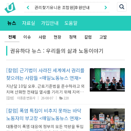
권리찾기유니온 조합원|후원안내
권리찾기센터 온라인신청|상담톡
뉴스
자료실
가입안내
도움말
전체
이슈
사람
현장
정책
칼럼
고발
권유하다 뉴스 : 우리들의 삶과 노동이야기
[칼럼] 근기법이 사라진 세계에서 권리를
찾으려는 사람들 <매일노동뉴스 연재>
지난달 10일 오후. 근로기준법을 준수하라고 외
치며 산화한 전태일 열사를 기리기 위해 지어진
전태일기념관에서 <근로기준법이 행방불명된
[칼럼]
이종훈 변호사
26-08-07
220
세계에서 권리찾기> 출판기념회가 열렸다. “가
짜 5인 미만에서 가짜 3.3까지”라는 부제가 붙어
[칼럼] 폭염 특집이 비추지 못하는 바닥
있는 이 책은, 타인의 종속노동으로 이윤을 취하
노동자의 부고장 <매일노동뉴스 연재>
면서도 근로기준법과 노동법이 부여하는 의무를
대통령이 폭염 대응에 정부의 모든 역량을 투입
회피하는 데 골몰하는 ‘사용자 아님 호소인’들로