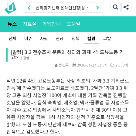
권리찾기센터 온라인신청|상담
톡
권리찾기유니온 조합원|후원안
뉴스
자료실
가입안내
도움말
내
전체
이슈
사람
현장
정책
칼럼
고발
[칼럼] 3.3 전수조사 운동의 성과와 과제 <레드뷰노동 기
고>
|
칼럼
정진우
2026-01-27 11:54
2,059회
작년 12월 4일, 고용노동부는 사상 최초의 ‘가짜 3.3 기획근로
감독’에 착수했다는 보도자료를 배포했다. 2달간 ‘가짜 3.3 위
장 고용 의심 사업장’ 100여 개소에 대한 기획 감독을 진행할
것임을 알렸다. 음식·숙박업, 제조업, 택배·물류업 등 사업소득
자 다수 고용 업종에서 사업소득자 합산시 전체 30인 이상 고
용된 사업장을 감독 대상 사업장의 선정 기준으로 삼았음을
밝혔다. 또한 노동·시민단체 제보와 감독 청원 사업장 등을 종
합적으로 검토했다고 한다.