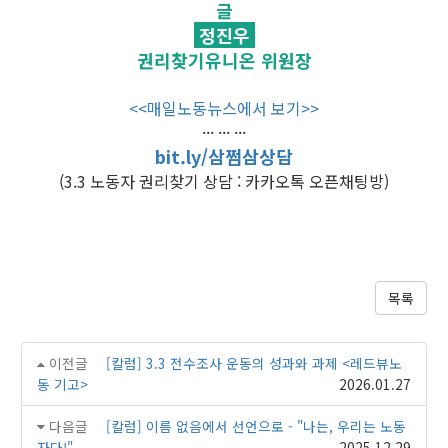
글
정진우
권리찾기유니온 위원장
<<매일노동뉴스에서 보기>>
··· ··· ···
bit.ly/삼쩜삼상담
(3.3 노동자 권리찾기 상담 : 카카오톡 오픈채팅방)
목록
이전글
[칼럼] 3.3 전수조사 운동의 성과와 과제 <레드뷰노
동 기고>
2026.01.27
다음글
[칼럼] 이름 없음에서 선언으로 - "나는, 우리는 노동
자다!"
2025.12.29