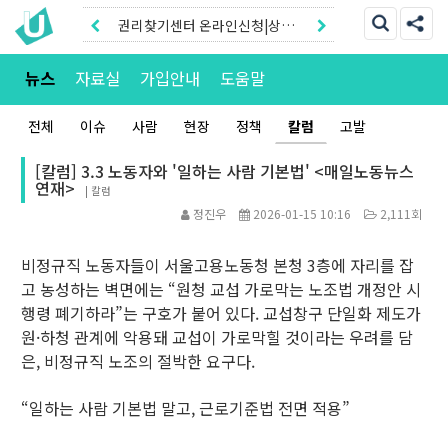
권리찾기센터 온라인신청|상담
톡
권리찾기유니온 조합원|후원안
뉴스
자료실
가입안내
도움말
내
전체
이슈
사람
현장
정책
칼럼
고발
[칼럼] 3.3 노동자와 '일하는 사람 기본법' <매일노동뉴스
연재>
|
칼럼
정진우
2026-01-15 10:16
2,111회
비정규직 노동자들이 서울고용노동청 본청 3층에 자리를 잡
고 농성하는 벽면에는 “원청 교섭 가로막는 노조법 개정안 시
행령 폐기하라”는 구호가 붙어 있다. 교섭창구 단일화 제도가
원·하청 관계에 악용돼 교섭이 가로막힐 것이라는 우려를 담
은, 비정규직 노조의 절박한 요구다.
“일하는 사람 기본법 말고, 근로기준법 전면 적용”