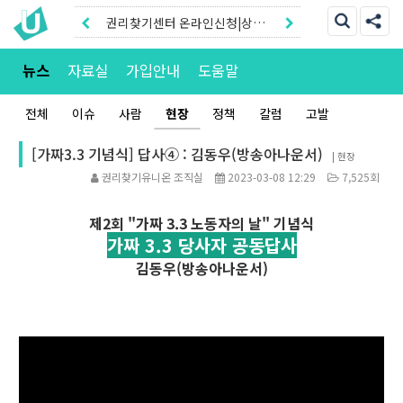
권리찾기센터 온라인신청|상담
톡
권리찾기유니온 조합원|후원안
뉴스
자료실
가입안내
도움말
내
전체
이슈
사람
현장
정책
칼럼
고발
[가짜3.3 기념식] 답사④ : 김동우(방송아나운서)
|
현장
권리찾기유니온 조직실
2023-03-08 12:29
7,525회
제2회 "가짜 3.3 노동자의 날" 기념식
가짜 3.3 당사자 공동답사
김동우(방송아나운서)