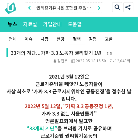
권리찾기유니온 조합원|후원안
내
권리찾기센터 온라인신청|상담
뉴스
자료실
가입안내
도움말
톡
전체
이슈
사람
현장
정책
칼럼
고발
33개의 계단...가짜 3.3 노동자 권리찾기 1년
|
정책
정진우
2022-05-18 16:50
12,049회
2021년 5월 12일은
근로기준법을 빼앗긴 노동자들이
사상 최초로
‘가짜 3.3 근로자지위확인 공동진정’을 접수한 날
입니다.
2022년 5월 12일,
"가짜 3.3 공동진정 1년,
가짜 3.3 없는 서울만들기"
언론발표회에서
발표한
“33개의 계단”
을 브리핑 기사로 공유하며
근로기준법 권리찾기운동의