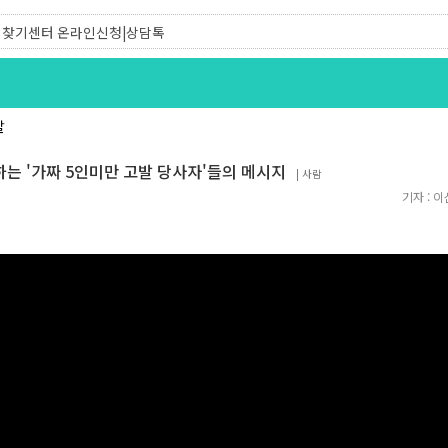
찾기유니온 조합원|후원안내
찾기센터 온라인신청|상담톡
발
하는 '가짜 5인미만 고발 당사자'들의 메시지
|
사람
기자 :
이