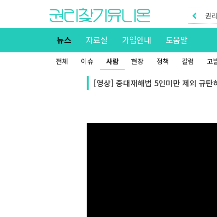
권리
권리
뉴스
자료실
가입안내
도움말
전체
이슈
사람
현장
정책
칼럼
고
[영상] 중대재해법 5인미만 제외 규탄