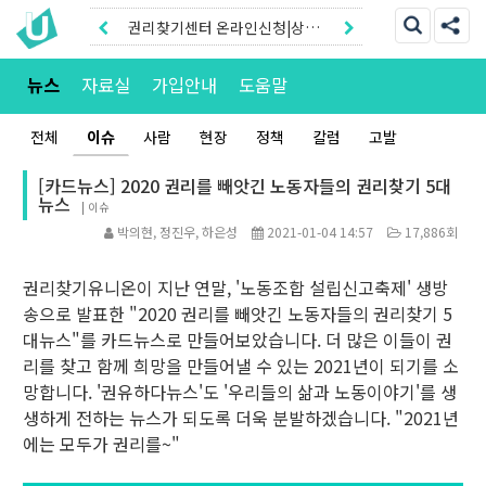
권리찾기센터 온라인신청|상담
톡
권리찾기유니온 조합원|후원안
뉴스
자료실
가입안내
도움말
내
전체
이슈
사람
현장
정책
칼럼
고발
[카드뉴스] 2020 권리를 빼앗긴 노동자들의 권리찾기 5대
뉴스
|
이슈
박의현, 정진우, 하은성
2021-01-04 14:57
17,886회
권리찾기유니온이 지난 연말, '노동조합 설립신고축제' 생방
송으로 발표한 "2020 권리를 빼앗긴 노동자들의 권리찾기 5
대뉴스"를 카드뉴스로 만들어보았습니다. 더 많은 이들이 권
리를 찾고 함께 희망을 만들어낼 수 있는 2021년이 되기를 소
망합니다. '권유하다뉴스'도 '우리들의 삶과 노동이야기'를 생
생하게 전하는 뉴스가 되도록 더욱 분발하겠습니다. "2021년
에는 모두가 권리를~"