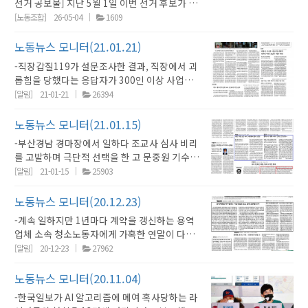
선거 공보물] 지난 5월 1일 이번 선거 후보가 확
찬반투표를 실시합니다. 단, 후보자가 3인 이상
정됨에 따라 선거관리위원회에서 각 후보들의
인 경우에 상위 득표자 2인으로 당선을 확정하
[노동조합]
26-05-04
1609
공보물을 공지합니다. 투표기간은 2026년 5월
며, 2, 3위 동률시에는 2, 3위 후보를 대상으로
18일부터 5월 22일까지 입니다. 선거권자 조합
결선투표를 1회 실시합니다. 3. 후보자 등록 및
노동뉴스 모니터(21.01.21)
원 여러분들의 많은 참여와 소중한 권리행사를
선거운동 (1) 후보자 등록 기간 : 2026년 06월
-직장갑질119가 설문조사한 결과, 직장에서 괴
바랍니다. 위원장 선거 1인 선출 <기호 1번 이현
16일(화) 09시 ~ 06월 21일(일) 24시 (2) 후보
롭힘을 당했다는 응답자가 300인 이상 사업장
우> <약력>- 전 권리찾기유니온 3기 부위원장 <
자로 등록하려는 조합원은 선거관리위원회에 후
에선 29.7%였는데, 5인 미만 사업장에선 2배
[알림]
21-01-21
26394
대표 공약(개요)>1. 권리찾기유니온 SNS 선전
보자 등록신청서를 제출합니다. (3) 후보자 등록
가까운 57.1%나 됐습니다. 2019년 7월부터 근
강화 가짜 3.3, 5인 미만 등 핵심 의제를 청년 노
신청서 제출 방법 : 메일 전송 (
로기준법에 직장내 괴롭힘 금지 조항에 들어갔
노동뉴스 모니터(21.01.15)
동자가 쉽게 접할 수 있도록 뉴미디어 콘텐츠를
unionhada@gmail.com ) (4) 선거운동 방법 :
지만 5인 미만 사업장은 적용되지 않습니다. 국
제작·발행하겠습니다. 어렵게 느껴지는 노동법
홈페이지에 게시될 선거관리규칙 참조 (5) 선거
-부산경남 경마장에서 일하다 조교사 심사 비리
가인권위도 지난해 7월 이를 지적하며 “5인 미
정보를 당사자 언어로 풀어내겠습니다. 2. 청년
운동 기간 : 2026년 06월 22일(월) 09시 ~
를 고발하며 극단적 선택을 한 고 문중원 기수가
만 사업장에도 이 법을 적용하고, 가해자 범위를
노동자 접점 확대 2030 청년층은 가짜 3.3과 5
2026년 6월 28일(토) 24시 4. 투표 (1) 투표 방
숨진지 14개월 만에 검찰에 뒤늦게 유서에 언급
[알림]
21-01-15
25903
확대하고, 처벌규정도 도입하라”고 고용노동부
인 미만 피해의 최전선에 있습니다. 대학·청년
법 : 온라인투표(모바일 투표, 상세 안내 유권자
된 비리 의혹을 받는 마사회 간부와 조교사 2명
에 권고했습니다. 그러나 고용노동부는 5인 미
커뮤니티와의 연결을 통해 권리찾기유니온의 존
별도 공지) (2) 투표 기간 : 2026년 6월 29일(월)
을 기소했습니다. 그나마 불구속기소입니다. 검
노동뉴스 모니터(20.12.23)
만 사업장 적용만 중장기적으로 검토하겠다는
재를 알리고, 조합원 가입으로 이어지는 루트를
09시 ~ 2026년 7월 3일(금) 18시 5. 선거 주요
찰은 다른 사건엔 그토록 발빠르게 대응하면서
입장입니다. 괴롭힘도 차별 하는 노동부는 누굴
-계속 일하지만 1년마다 계약을 갱신하는 용역
만들겠습니다. 3. 사회운동 연대 네트워크 활성
일정 (1) 공고 : 2026년 6월 11일(목) (2) 선거인
도 유독 서민들 삶과 관련된 이런 문제엔 늘 늑장
위한 부처인가요.(동아일보 29면) -한빛미디어
업체 소속 청소노동자에게 가혹한 연말이 다가
화 젠더·이주·장애 등 교차적 의제를 다루는 단
명부 작성 : 2026년 6월 15일(월) , 개별 공지
수사로 일관합니다.(경향 8면) -지난해 6월 경기
노동인권센터가 방송노동자들의 노동실태를 조
옵니다. 경향신문이 노조를 만들어 부당한 공짜
[알림]
20-12-23
27962
체들과 공동 행동 및 집회연대를 이어가겠습니
(3) 후보 접수 : 2026년 06월 16일(화) 09시 ~
군포시 한 아파트 단지에서 통행을 방행하는 차
사한 결과 10명 중 3명이 주 6일 이상 근무했습
노동에 항의했지만 연말 해고(계약해지)를 앞둔
다. 권리찾기유니온의 얼굴을 더 많은 광장에 세
06월 21일(일) 24시 (4) 후보확정 공고 : 2026
량에 주차금지 스티커를 붙이다가 입주민에게
니다.(경향 12면) 또 한달간 업무 중 언어폭력 등
LG트윈타워 청소노동자 농성장을 찾았습니다.
노동뉴스 모니터(20.11.04)
우겠습니다.4. 당사자 목소리를 전면에 증언과
년 06월 22일(월) 10시 (5) 선거운동 : 2026년
네 주인이 누구냐“는 폭언과 함께 폭행 당했던
을 경험했다는 응답자도 30.7%에 달했습니다.
-서울시가 플랫폼노동자 노조 설립을 적극 지원
기록 조합원들의 실제 경험을 인터뷰·카드뉴스
06월 22일(월) 10시 ~ 2026년 6월 28일(일)
경비원이 경기도 노동권익센터의 도움으로 산업
-한국일보가 AI 알고리즘에 메여 혹사당하는 라
(한겨레 17면) -국립발레단 단원들이 KBS가 국
하는 ‘서울시 2차 노동정책 기본계획’을 발표했
·영상으로 기록하고 공개하겠습니다. 개인의 피
24시 (6) 투표 : 2026년 6월 29일(월) 09시 ~
재해를 인정받았습니다.(경향 10면) 그러나 지