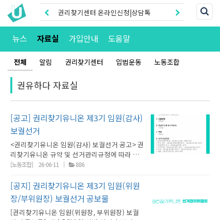
권리찾기센터 온라인신청|상담톡
권리찾기유니온 조합원|후원안내
뉴스
자료실
가입안내
도움말
전체
알림
권리찾기센터
입법운동
노동조합
권유하다 자료실
[공고] 권리찾기유니온 제3기 임원(감사)
보궐선거
<권리찾기유니온 임원(감사) 보궐선거 공고> 권
리찾기유니온 규약 및 선거관리규정에 따라 임
원(감사 2인) 보궐선거를 아래와 같이 공고합니
[노동조합]
26-06-11
886
다. 1. 선출할 임원의 선출 정수 (1) 임원 선거 :
감사 2인 2. 선출방법 (1) 재적 선거권자의 과반
[공지] 권리찾기유니온 제3기 임원(위원
수가 투표함으로써 선거가 성립합니다. (2) 후보
장/부위원장) 보궐선거 공보물
자 중에 1인을 선택하는 투표를 실시하되, 후보
[권리찾기유니온 임원(위원장, 부위원장) 보궐
자가 2인 이하의 경우에는 후보자에 대한 각각