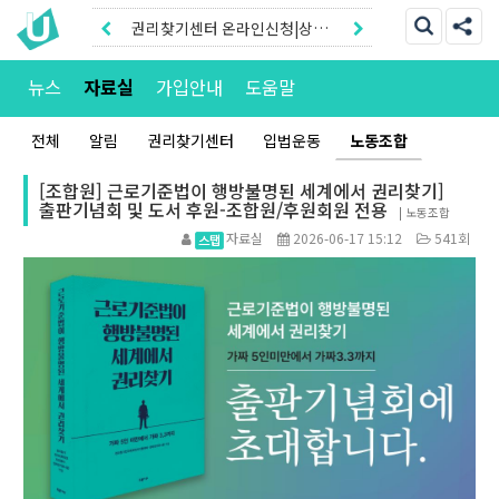
권리찾기센터 온라인신청|상담
톡
권리찾기유니온 조합원|후원안
뉴스
자료실
가입안내
도움말
내
전체
알림
권리찾기센터
입법운동
노동조합
[조합원] 근로기준법이 행방불명된 세계에서 권리찾기]
출판기념회 및 도서 후원-조합원/후원회원 전용
|
노동조합
자료실
2026-06-17 15:12
541회