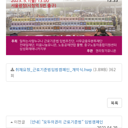
취재요청_근로기준법입법캠페인_개막식.hwp
(3.8MB)
362
회
목록
이전글
[안내] "모두의권리 근로기준법" 입법캠페인
2023.04.28