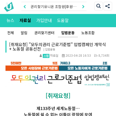
권리찾기유니온 조합원|후원안
내
권리찾기센터 온라인신청|상담
뉴스
자료실
가입안내
도움말
톡
전체
알림
권리찾기센터
입법운동
노동조합
[취재요청] "모두의권리 근로기준법" 입법캠페인 개막식
+ 노동절 공동선전
|
입법운동
자료실
2023-04-28 16:53
8,734회
[취재요청]
제133주년 세계노동절…
노동절에 쉴 수 없는 이들이 광장에 모여