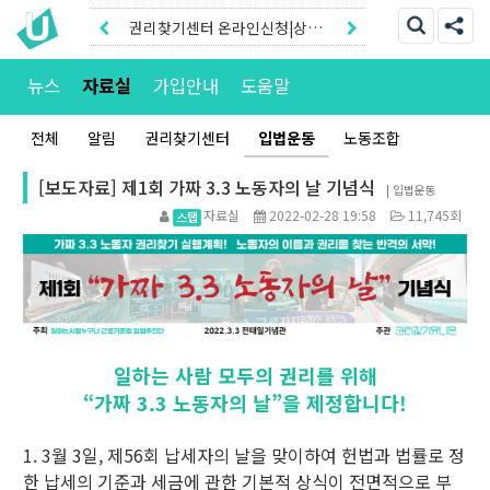
권리찾기유니온 조합원|후원안
내
권리찾기센터 온라인신청|상담
뉴스
자료실
가입안내
도움말
톡
전체
알림
권리찾기센터
입법운동
노동조합
[보도자료] 제1회 가짜 3.3 노동자의 날 기념식
|
입법운동
자료실
2022-02-28 19:58
11,745회
일하는 사람 모두의 권리를 위해
“가짜 3.3 노동자의 날”을 제정합니다!
1. 3월 3일, 제56회 납세자의 날을 맞이하여 헌법과 법률로 정
한 납세의 기준과 세금에 관한 기본적 상식이 전면적으로 부