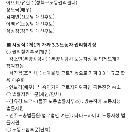
이오표/유현수(성북구노동권익센터)
장도국(배우)
김재연(진보당 대선후보)
이백윤(노동당 대선후보)
심상정(정의당 대선후보)
■ 시상식 : 제1회 가짜 3.3 노동자 권리찾기상
○ 권리찾기부문(개인)
- 김소연(분양상담사) : 분양상담사 노동자성 및 법제도개혁
참여활동
- 서진경(조리사) : ㅍ아울렛 근로감독으로 가짜 3.3 대규모 활
용 이슈화
- 연보라(배우) : 방송연기자 근로자지위확인 공동진정 승소
○ 법률지원부문(개인/단체)
- 김유경 노무사(돌꽃 노동법률사무소) : 방송작가 노동자성
법률지원
- 민주노총법률원(법무법인 여는) : 타다드라이버 노동자성 법
률지원
○ 노동조합부문(단체)