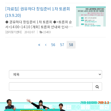
대표14:10~14:30 [발제1] 5인미만 사업장 노동
략)... 한국사회는 이런 야만의 현실을 당연히 여
직장내 괴롭힘 방지 등 핵심 조항을 적용받지 못
10.8%(적용 82.4%)가 각각 적용되지 않는다고
론 고용 숫자만을 기준으로 근로기준법 적용 여
자들의 권리찾기김혜진 | 전국불안정노동철폐
긴다. 야만의 현실을 바탕으로 한국사회가 더 나
[자료집] 권유하다 창립준비 1차 토론회
한다. 산업안전보건법에서도 5명 미만 사업장은
응답했다."bit.ly/권유하다_보도_200117_매
부를 달리 판단하고 있는 현행 법에 있다”며, 법
연대 상임활동가14:30~14:50 [발제2] 5인미만
은 사회로 발전해 갈 수는 없다."- 한상균(권유하
안전보건관리체제나 안전보건관리규정 같은 일
일노동뉴스[연합뉴스] 실태조사 결과 발표... '가
개정의 필요성을 주장했다."bit.ly/권유하다_보
(19.9.20)
사업장 노동자 권리찾기와 권유하다 활동방향정
다 대표)bit.ly/권유하다_보도_190818_민중의
부 조항을 적용받지 않는다. 5명 미만 사업장 노
짜 5인 미만 사업장'고발 추진"소규모 사업장 중
도_200205_민중의소리권리찾기유니온 개통
◆ 권유하다 창립준비 1차 토론회 ◆<토론회 순
진우 | 권유하다 집행위원장14:50~15:00 [토론
소리2019.09[참세상] 한상균이 권유합니다 "세
동자도 노조를 만들 수는 있지만 현실은 거의 불
에서도 5인 미만 사업장은 노동시간, 연차 휴가,
“가짜 5인미만사업장 고발 들어갑니다”"‘권유
서>14:00~14:10 [개회] 토론회 안내와 인사- 정
1] 5인미만 사업장 노동자들의 현실과 노동조합
상과의 직접교섭""서로의 현실을 이야기할 ‘운
가능에 가깝다. 고용노동부가 지난해 12월 발표
연장·야간·휴일 수당 등 근로기준법 조항이 적
하다’는 첫 공동고발로 가짜 5인 미만 사업장 바
진우 | 권유하다(준) 집행위원장14:10~14:30
의 의미서진숙 | 공공운수노조 보육전략조직사
[권리찾기센터]
20-02-07
15403
동장’을 만들려고 한다. ‘나와 같은 처지에 있는
한 ‘2017년 전국 노동조합 조직현황’에 따르면
용되지 않아 사실상 법의 사각지대라는 지적을
로잡기에 나서기로 했다. 실제로는 5명 이상 근
[발제1] 왜 ‘권리’에 주목하는가?- 장귀연 | 전국
업단장15:00~15:10 [토론2] 5인미만 사업장 노
사람이 이렇게 많구나’라고 서로 알아가는 것이
30명 미만 사업장 조합원은 2만6천909명이다.
받는다. 노동자가 고용노동부에 진정을 제기해
무하지만 근로기준법 적용 회피를 위해 서류상
불안정노동철폐연대 부설 노동권연구소장
동자 조직화 과제서다윗 | 금속노조 서울지부 남
다. 최저임금이나 근로기준법, 산업재해가 나만
조직률은 0.2%에 그친다." bit.ly/권유하다_보
도 법적 근거가 없다는 이유로 각하되는 경우가
5인 미만 사업장으로 등록하는 경우다. ㄱ씨가
56
57
58
14:30~14:50 [발제2] 권리를 빼앗긴 노동자들
부지역지회장15:10~15:20 [토론3] 5인미만 사
의 문제가 아니라고 인식했을 때 희망을 가질 수
도_191028_매일노동뉴스[2019.11][매일노동
많다. 권유하다는 추가 실태조사를 거쳐 소규모
일한 PC방 역시 사장이 실제로는 2개 점포를 운
의 직접행동 : 모두의 권리로 나아가는 직접행동
업장 노동자에 대한 근로기준법 전면적용을 위
있다. ‘권유하다’는 그 운동장을 만들 것이다."-
뉴스] 모든 노동자에게 근로기준법을“권리찾기
사업장 노동자의 권익 침해 문제를 공론화하기
영하고 있지만, 법 적용 회피를 위해 사업자 등록
의 시작- 한상균 | 권유하다(준) 대표
한 방안오민애 | 변호사, 권유하다 정책팀
한상균(권유하다 대표)bit.ly/권유하다_보도
유니온 권유하다는 5명 미만 사업장에도 근로조
로 했다. 근로기준법 적용을 피하기 위해 서류상
은 다른 사람 명의를 차용했다."bit.ly/권유하다
14:50~15:05 [토론1] 권리에 기초한 법. 법에
15:20~ [질의/응답] [전체토론]첨부된 파일로
_190906_참세상[미디어오늘] 수당없고 멋대
건을 전면 적용하도록 변화시키기 위해 권리가
으로만 5인 미만으로 등록한 사업장과 같은 '가
_보도_200205_경향신문[여적] 권유하다 - 이
의존하지 않는 권리- 최은실 | 노동인권실현을
자료집을 다운받으실 수 있습니다.
로 해고, 영세사업장 권리찾기 나선다"전체 노동
취약한 노동자들이 직접 소통하고 단결하는 장
짜 5인 미만 사업장' 고발 운동도 벌이기로 했
기수 논설위원"5인 미만 사업장 노동자는 계속
위한 노무사모임 공인노무사15:05~15:20 [토
자의 최소 30%, 많게는 절반에 달하는 노동자가
게
을 열며 자신의 당연한 권리를 찾도록 하는 단체
다."bit.ly/권유하다_보도_200116_연합뉴스
늘어 지난해 580만명을 찍었다. 노동자 네 명 중
론2] 사회적 의제 만들기 : 방송현장 노동자들의
5인 미만 사업장에서 일한다. 이들은 각종 수당
시
다. 변화의 바람이 불 때가 왔다. 변화의 바람을
[MBC뉴스] 최저임금도 안주고 말없이 해고…
한 명이고, 도소매·음식·숙박·부동산업은 대다
권리찾기- 진재연 | 한빛미디어노동인권센터 사
과 해고 등에서 노동법상 권리를 박탈 당하고 있
불게 할 주인공은 바로 권리찾기에 나서는 여러
물
소규모 사업장 노동조건 심각"소규모 사업장 노
수를 차지한다. 정규직·계약직과 또 다른 ‘3등시
무국장15:20~15:40 [질의/응답]15:40~16:30
다. 이들 5인 미만 사업장 노동자 권리찾기를 목
분이다.”- 강성회(권리찾기유니온 정책스탭, 민
검
동자의 권익 보호 단체인 '권리찾기 유니온 권유
민’을 위해 온라인 플랫폼 ‘권리찾기 유니
[패널토론과 전체토론]첨부된 파일로 자료집을
표로 한 새로운 노동단체 ‘권유하다’(권리찾기
주노총 법률원 노무사)bit.ly/권유하다_보도
하다'가 소규모 사업장 노동자 실태를 조사한 결
색
온’(www.unioncraft.kr)이 5일 개통됐다. ‘권
다운받으실 수 있습니다.
유니온)가 내달 9일 출범한다. ‘권유하다’는 출
_191113_매일노동뉴스 [참여와혁신] [언박싱]
과 응답자의 12%가 최저임금에 못 미치는 임금
유하다’로 부르는 당사자 참여 운동이다."
범을 앞두고 20일 서울 정동 프란치스코회관에
이 주의 인물 : 정진우“노동조합에 자신의 문제
을 받고 있는 것으로 나타났습니다. 이는 지난해
bit.ly/권유하다_보도_200205_경향신문2쪼개
서 창립준비 1차 토론회를 열었다." bit.ly/권유
를 호소해본 적 있는 분들, 관공서 및 고용노동부
11월부터 12월까지 소규모 사업장 노동자 536
기, 직원 미등록..가짜 5인미만사업장 고발운동