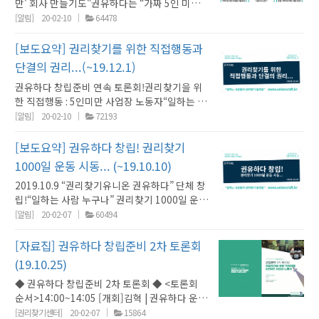
만' 회사 만들기도"권유하다는 “가짜 5인 미만
업장이면 노동위원회에서 구제신청 자체가 각하
사업장은 △서류상으로 회사를 쪼개 5인미만 사
돼 잘잘못을 따질 수조차 없다. ...(중략)... 이런
[알림]
20-02-10
64478
업자로 등록한 경우 △4명까지만 등록하고 나머
법적 허점을 이용해 사업주들이 사업장을 쪼개
지 직원은 미등록하는 경우 △실제로는 5인 이
도 정작 노동위에서는 법인이 다르다며 인정해
[보도요약] 권리찾기를 위한 직접행동과
상인데 연장근로수당을 미지급하는 경우 등으로
준다”고 비판했다. 남 노무사는 “근기법 적용을
단결의 권리...(~19.12.1)
분류할 수 있었다”고 밝혔다."bit.ly/권유하다_
회피하는 가짜 5명 미만 사업장을 규제해야 한
권유하다 창립준비 연속 토론회!권리찾기을 위
보도_200116_한국일보[서울신문] 있는 법도
다.” - 남현영(권리찾기유니온 정책스탭) bit.ly/
한 직접행동 : 5인미만 사업장 노동자“일하는 사
안 지키는 5인 미만 사업장…가짜 회사로 ‘꼼
권유하다_보도_200206_매일노동뉴스근기법
람 누구나” 근로기준법과 단결의 권리 찾는다...
수’“5인 미만 사업장이라고 해서 모두 영세한 것
[알림]
20-02-10
72193
도 없는 가짜 5인미만사업장을 고발합니다“지
[2019.10] [서울신문] “노동자 수 쪼개기로 가
은 아니다. 병원, 세무사 사무실, 법률사무소, 대
노위에 고발해도 근로감독관이 근로자에게 사업
짜 영세사업장 만들어…근로계약서 안 쓰는 사
기업 계열사인 경우도 많다. ...(중략)... 사업주가
[보도요약] 권유하다 창립! 권리찾기
장 회계자료를 제출해 5인 이상 사업장이란 걸
업주 고발할 것”“노조 문턱이 높아서 그동안 함
직원들을 (상용 근로자에 포함되지 않는) 프리랜
증명하라고 요구한다. ...(중략)... 위법 사업장이
1000일 운동 시동... (~19.10.10)
께하지 못했던 시민들에게 ‘권유하다’는 체념을
서로 위장해 형식적으로 5인 미만 사업장을 만
적지 않지만 사실상 고용노동부가 손을 놓고 있
2019.10.9 “권리찾기유니온 권유하다” 단체 창
깰 수 있는 비장의 무기. ...(중략)... 내 삶을 바꾸
들어 법망을 피하고 있다”- 윤지영(권리찾기유
다.”- 김수영(권리찾기유니온 정책스탭)bit.ly/
립!“일하는 사람 누구나” 권리찾기 1000일 운동
는 ‘권유하다’를 무권리 노동자들에게 권유하고
니온 정책스탭)bit.ly/권유하다_보도_200116_
권유하다_보도_200205_서울신문퇴직금도 안
본격 시동...작은 사업장, 권리 취약한 노동자들
싶은 분들이 함께해 달라.” - 한상균(권유하다
[알림]
20-02-07
60494
서울신문[매일노동뉴스] 5명 미만 사업장 노동
주는 5인미만사업장, 알고보니 서류상 쪼개
의 권리찾기 운동장 개통 준비2019.08[민중의
대표)bit.ly/권유하다_보도_191021_서울신문
자는 "권리 빼앗긴 전태일""5명 미만 사업장에
기?"권유하다는 “동일한 사업장을 복수로 운영
소리] [인터뷰]한상균 "계급 빼앗긴 노동자가
[매일노동뉴스] "합법적으로 빼앗긴 5명 미만
[자료집] 권유하다 창립준비 2차 토론회
서 10명 중 6명은 시간외근무수당(62.3%)과 야
하며 서류상으론 회사를 쪼개 5인 미만이라고
1,750만 명... 이들과 함께 계급전쟁에 나서
사업장 노동자 권리 찾아야"- 권리찾기유니온
간근무수당(67.1%)을 받지 못했다. 적용받는
강변하는 경우, 직원을 4명까지만 등록하고 나
(19.10.25)
야""노동기본권 중에서도 가장 심각한 문제는
권유하다 토론회 … “근기법 완전 적용·노조 조
노동자는 각각 32%와 26.9%였다. 20~50명 사
머지 직원은 미등록하는 경우 등이 있다”며 “가
◆ 권유하다 창립준비 2차 토론회 ◆ <토론회
우리 사회의 가장 약자인 5인 미만 사업장에서
직화 시급” "5명 미만 사업장은 근로기준법 사각
업장은 각각 28.8%(적용 65.4%), 33.7%(적용
짜 5인 미만 사업장에 대한 강력한 규제가 요구
순서>14:00~14:05 [개회]김혁 | 권유하다 운영
일하는 560만 노동자가 최소한의 법인 근로기
지대에 놓여 있다. 이들 노동자는 부당해고 구제
58.7%)가 못 받았다고 응답했다. 퇴직금의 경우
되는 이유”라고 설명했다. 이어 “이들 가짜 사업
위원14:05~14:10 [인사말]한상균 | 권유하다
준법조차 보호받지 못하고 있다는 것이다. ...(중
[권리찾기센터]
20-02-07
15864
신청·근로시간·연장근로·가산수당·연차휴가·
5명 미만은 26.1%(적용 65.5%)가, 20~50명은
장들이 취하고 있는 부당한 이익 역시 근본적으