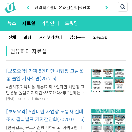
권리찾기센터 온라인신청|상담톡
권리찾기유니온 조합원|후원안내
뉴스
자료실
가입안내
도움말
전체
알림
권리찾기센터
입법운동
노동조합
권유하다 자료실
[보도요약] 가짜 5인미만 사업장 고발운
동 돌입 기자회견(20.2.5)
#권리찾기유니온 개통!가짜 5인미만 사업장 고
발운동 돌입 기자회견<보도요약>● “일하는 사
람들의 권리찾기 플랫폼” 권리찾기유니온 개통!
[알림]
20-02-10
63373
작은사업장 노동자들이 직접 소통·단결하는 장
으로● 근기법 차별 악용, 가짜 5인미만사업장
[보도요약] 5인미만 사업장 노동자 실태
고발운동 돌입.. 시민참여 공동고발운동으로 모
조사 결과발표 기자간담회(2020.01.16)
두의 권리찾기 본격 시동!근기법 피하려 바지사
[한국일보] 근로기준법 피하려고 '가짜 5인 미
장 내세우고, 직원수 속이기는 기본“5명 미만 사