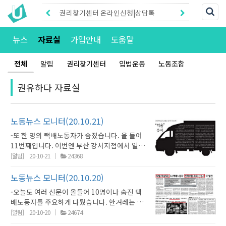
권리찾기센터 온라인신청|상담톡
권리찾기유니온 조합원|후원안내
뉴스
자료실
가입안내
도움말
전체
알림
권리찾기센터
입법운동
노동조합
권유하다 자료실
노동뉴스 모니터(20.10.21)
-또 한 명의 택배노동자가 숨졌습니다. 올 들어
11번째입니다. 이번엔 부산 강서지점에서 일하
던 로젠택배 기사가 생활고와 대리점 갑질에 시
[알림]
20-10-21
24368
달리다가 유서를 남기고 자살했습니다. 경향신
문과 한겨레가 6면에 보도한데 이어 중앙일보도
노동뉴스 모니터(20.10.20)
14면에 보도하는 등 여러 신문이 보도했습니다.
-오늘도 여러 신문이 올들어 10명이나 숨진 택
문재인 대통령은 국무회의를 주재하며 잇단 택
배노동자를 주요하게 다뤘습니다. 한겨레는 숨
배노동자 죽음에 조속한 대책마련을 촉구했습니
진 택배노동자에게 시민들 ‘연대’가 몰린다는 내
[알림]
20-10-20
24674
다.(경향신문 1면) 정부부처가 대통령 지시를 얼
용을 1면에 보도하고, 8면 전면을 털어 ‘당일배
마나 이행할지는 두고 볼 일입니다. -매일경제는