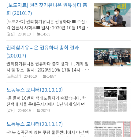
송과 분류작업(까대기)’ 문제를 풀어야 한다고
[보도자료] 권리찾기유니온 권유하다 총
38면 기자칼럼에서 민주노총의 파업 예고를 비
주문했습니다. 한겨레는 사설에서도 ‘당일배
난했습니다. ‘전태일 50주기와 민노총의 총파업
회 (201017)
송’이 사라져야 한다고 주문했습니다. 한겨레는
예고’라는 제목의 이 칼럼은 ILO 핵심협약 비준
[보도자료] 권리찾기유니온 권유하다 ■ 수신 :
시민들(소비자)이 당장은 좀 불편하더라도 당일
을 위해 정부가 발의한 노조법 개정안이 노조엔
각 언론사 사회부■ 일시 : 2020년 10월 19일
배송에 반대 목소리를 내기 시작한 ‘연대’를 강
절대적으로 유리하다고 지적합니다. 불만이 훨
(월) 19:00■ 요청 : 권리찾기유니온 권유하다
조했습니다. 자칫 당일배송을 둘러싸고 소비자
[알림]
20-10-19
14565
씬 큰 경영계는 “속이 썩어가는데도 아무 말 못
총회 결과 보도■ 문의 : 정진우(사무총장 010-
와 공급자간 갈등 프레임 전환되는 걸 막고, 대기
하는데 민주노총은 우리가 요구하는 대로만 하
2966-5752) 권유하다, 총회 열어 노동조합으
업의 ‘빨리빨리’ 문화가 만들어낸 비극을 해결하
권리찾기유니온 권유하다 총회 결과
라고 국회를 겁박한다”고 주장했습니다. 정부가
로 조직전환 결정.5인미만 사업장, 근기법 밖 노
려는 의지가 강해보입니다. -한국일보는 ‘한숨
(201017)
발의한 노조법이 노조에 절대 유리하다는 것도,
동자가 함께 만드는 권리찾기 노조로...가짜 5인
도 못자고 너무 힘들다…택배노동자 올 10명째
경영계가 아무 말 못한다는 것도 사실과 거리가
권리찾기유니온 권유하다 총회 결과 Ⅰ. 개최 일
미만 사업장 고발당사자들이 1호·2호 조합원으
과로사’라는 제목의 12면 머리기사를 통해, 어
멉니다. 또 칼럼은 민주노총 내 “현장파가 세력
시 및 장소- 일시 : 2020년 10월 17일 14시 ~ 16
로 가입.생애주기·직능계층·거점기반·제도개
제 ‘9번째 사망’이라고 보도한 걸 바로잡았습니
과시를 위해 총파업을 예고”했다는 주장합니다.
시 40분- 장소 : 민주노총 13층 대회의실- 의장 :
혁 전략사업 채택.근기법 차별 폐지하고 헌법33
[노동조합]
20-10-19
14874
다. -경향신문은 특수고용직인 택배노동자의 산
소가 웃을 일입니다. 그러면서 민주노총이 5인
한상균- 서기 : 이정호- 감표위원 : 김혜진, 남현
조 실현하는 모두의 노동조합으로! 0. 2020년
재보험 제외신청서 ‘대필 의혹’을 집중 부각했습
미만 사업장 노동자, 특고 보호를 위한 ‘전태일 3
영 Ⅱ. 성원보고- 총원 : 268- 사고 : 0- 재적 :
10월 17일, 권리찾기유니온 권유하다는 총회를
노동뉴스 모니터(20.10.19)
니다. 경향신문은 8면에 CJ대한통운 파주제일
법’ 도입도 요구한다며 ‘3법’이 “지금 단계에서
268- 의사정족수 : 27- 재석 : 35 (개회시) Ⅲ. 안
열고, 노동조합으로의 조직전환안을 공식 의결
대리점 한 곳에서만 41명이 산재보험 적용제외
타당한지는 사회적 공론화를 거쳐 결론 내릴
-올 들어 10번째 택배노동자가 숨졌습니다. 한
건 처리 결과 [회순 결정]- 원안대로 결정 [보고
하였습니다. 1. 2019년 10월 9일, 권유하다는
신청서를 냈는데 상당수 필적이 유사했다는 민
일”이랍니다. 올 들어 11명의 택배노동자가 숨
진택배 서울 동대문지사에서 1년 넘게 일하던
안건 1] 재정 및 조직현황- 정진우 집행위원장이
창립발기인대회를 통해 5인미만 사업장, 임시
주당 윤준병 의원실 분석을 근거로 특수고용직
져 특수고용직의 열악한 노동조건을 개선해야
30대 건강했던 노동자가 새벽에 귀가해 집에서
[알림]
20-10-19
28749
발제하고 질의응답 진행 [보고안건 2] 권리찾기
직, 프리랜서 등 법제도와 노동현실에서 차별받
의 산재보험 의무가입 필요성을 또다시 부각시
한다는 목소리가 여기저기서 터져 나오는데 잘
숨졌습니다. 한진택배는 국과수 부검결과 고인
사업 집행계획- 하은성 정책국장이 발제하고 질
고 배제된 이들의 권리를 찾기 위한 1000일 운
켰습니다. 경향신문은 잇단 택배노동자 사망이
안 들리나 봅니다. 칼럼은 느닷없이 “대기업 정
이 지병으로 숨졌고 고인이 다른 기사보다 적은
노동뉴스 모니터(20.10.17)
의응답 진행 [논의안건 1] 조직 전환과 규약 제정
동을 시작한 바 있습니다. 코로나19 재난시대를
‘심야 배송에 의한 타살’이라는 시민사회 목소리
규직 기득권 보호를 최우선 가치로 삼아온 민주
하루 200개 내외 물량을 처리했다고 주장했습
의 건○ 결의사항 1 <권리찾기유니온 권유하다
겪으며 평소 권리가 취약한 이들이 가장 먼저 위
를 담았습니다. 경향신문은 이 와중에도 국회 환
-경북 칠곡군에 있는 쿠팡 물류센터에서 야간 택
노총이 갑자기 전태일 운운하는 데서 위화감을
니다. 그러나 고인이 남긴 카톡에서 ‘하루 420개
>의 조직형태와 활동방향을 노동조합으로 전환