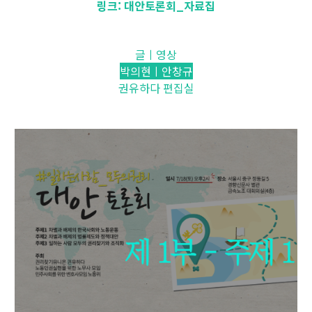
링크:
대안토론회_자료집
글ㅣ영상
박의현ㅣ안창규
권유하다 편집실