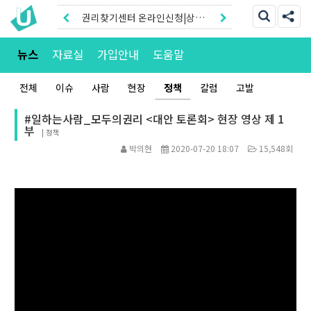
권리찾기센터 온라인신청|상담
톡
권리찾기유니온 조합원|후원안
뉴스
자료실
가입안내
도움말
내
전체
이슈
사람
현장
정책
칼럼
고발
#일하는사람_모두의권리 <대안 토론회> 현장 영상 제 1
부
|
정책
박의현
2020-07-20 18:07
15,548회