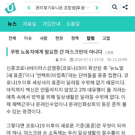
권리찾기유니온 조합원|후원안
내
권리찾기센터 온라인신청|상담
뉴스
자료실
가입안내
도움말
톡
전체
이슈
사람
현장
정책
칼럼
고발
쿠팡 노동자에게 필요한 건 마스크만이 아니다
|
칼럼
명숙
2020-07-17 15:58
13,204회
신종코로나바이러스감염증(코로나19)이 확산된 후 ‘뉴노멀
(새 표준)’이나 ‘언택트(비접촉)’라는 단어들을 종종 접한다. 코
로나19 이후 세상사의 표준이 달라질 수밖에 없기 때문이다.
아직까지 백신은 만들어지지 않았고 2차 대유행이 올 거라는
예측 속에서 방역을 위해 일상생활은 달라질 수밖에 없다. 이
제 재택근무나 온라인수업이나 온라인화상회의 등은 흔히 볼
수 있는 광경이다.
그렇다면 코로나19 이후의 새로운 기준(표준)은 무엇이 되어
야 하나. 마스크와 손 소독제는 우리 일상생활의 필수품이 되