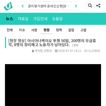
권리찾기센터 온라인신청|상담
톡
권리찾기유니온 조합원|후원안
뉴스
자료실
가입안내
도움말
내
전체
이슈
사람
현장
정책
칼럼
고발
[현장 영상] 아시아나케이오 투쟁 50일, 200명의 무급휴
직, 8명의 정리해고 노동자가 남아있다.
|
현장
박의현, 안창규
2020-07-07 18:11
11,540회