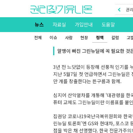
권리
권리
뉴스
자료실
가입안내
도움말
전체
이슈
사람
현장
정책
칼럼
고
알맹이 빠진 그린뉴딜에 꼭 필요한 것
3년 전 느닷없이 등장해 선풍적 인기를 
지난 5월7일 첫 언급하면서 그린뉴딜은 정
만 개를 창출한다는 뜬구름과 함께.
심지어 산악열차를 개통해 ‘대관령을 한국
퓨터 교체도 그린뉴딜이란 이름표를 붙인
집권당 코로나19국난극복위원회와 한국형뉴
린뉴딜 토론회’엔 GS와 현대차, 포스코
점을 박은 채 선명했다. 한국 전문가주의