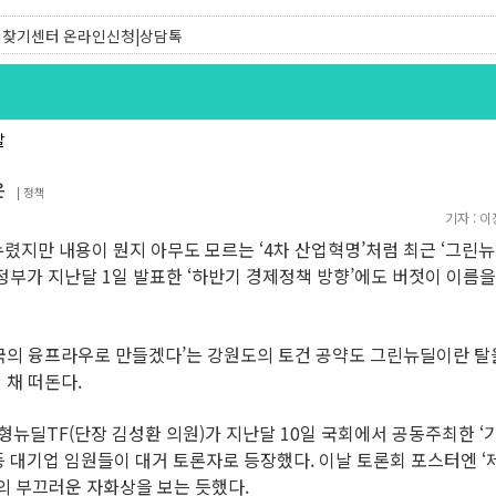
찾기유니온 조합원|후원안내
찾기센터 온라인신청|상담톡
발
은
|
정책
기자 :
이
누렸지만 내용이 뭔지 아무도 모르는 ‘4차 산업혁명’처럼 최근 ‘그린
부가 지난달 1일 발표한 ‘하반기 경제정책 방향’에도 버젓이 이름을 올렸
의 융프라우로 만들겠다’는 강원도의 토건 공약도 그린뉴딜이란 탈을
 채 떠돈다.
딜TF(단장 김성환 의원)가 지난달 10일 국회에서 공동주최한 ‘
 등 대기업 임원들이 대거 토론자로 등장했다. 이날 토론회 포스터엔 
의 부끄러운 자화상을 보는 듯했다.