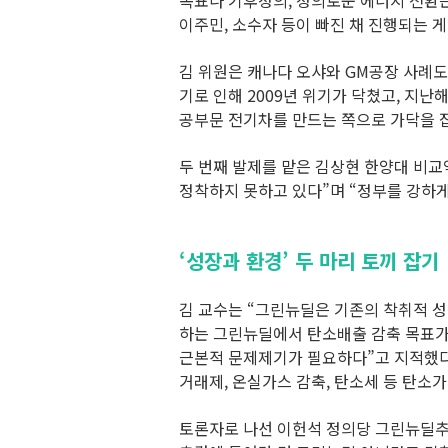
목표나 기후정의, 정의로운 에너지 전환은 
이주민, 소수자 등이 빠진 채 진행되는 게
김 위원은 캐나다 오샤와 GM공장 사례도
기로 인해 2009년 위기가 닥쳤고, 지난
공부문 전기차를 만드는 쪽으로 가닥을 잡
두 번째 발제를 맡은 김상현 한양대 비
정착하지 못하고 있다”며 “정부를 강하
‘성장과 환경’ 두 마리 토끼 잡기
김 교수는 “그린뉴딜은 기존의 착취적 성
하는 그린뉴딜에서 탄소배출 감축 목표가
근본적 문제제기가 필요하다”고 지적했다.
거래제, 온실가스 감축, 탄소세 등 탄소
토론자로 나선 이헌석 정의당 그린뉴딜추