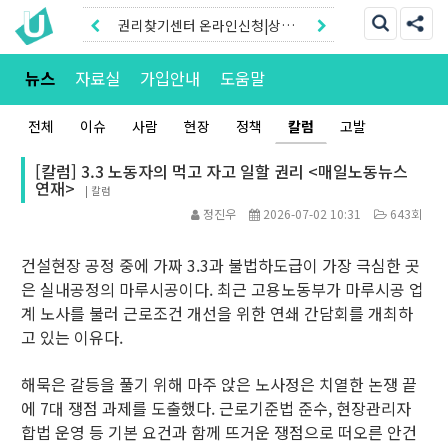
권리찾기센터 온라인신청|상담
톡
권리찾기유니온 조합원|후원안
뉴스
자료실
가입안내
도움말
내
전체
이슈
사람
현장
정책
칼럼
고발
[칼럼] 3.3 노동자의 먹고 자고 일할 권리 <매일노동뉴스
연재>
|
칼럼
정진우
2026-07-02 10:31
643회
건설현장 공정 중에 가짜 3.3과 불법하도급이 가장 극심한 곳
은 실내공정의 마루시공이다. 최근 고용노동부가 마루시공 업
계 노사를 불러 근로조건 개선을 위한 연쇄 간담회를 개최하
고 있는 이유다.
해묵은 갈등을 풀기 위해 마주 앉은 노사정은 치열한 논쟁 끝
에 7대 쟁점 과제를 도출했다. 근로기준법 준수, 현장관리자
합법 운영 등 기본 요건과 함께 뜨거운 쟁점으로 떠오른 안건