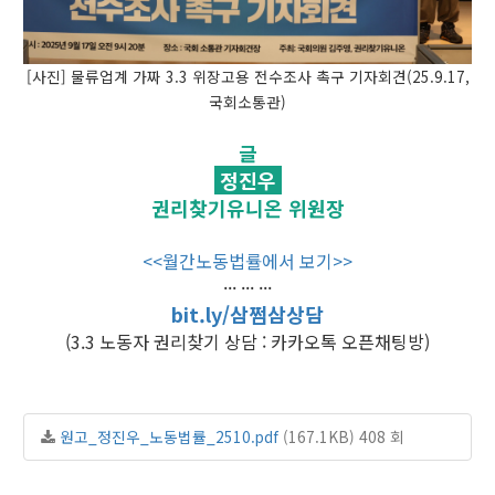
[사진] 물류업계 가짜 3.3 위장고용 전수조사 촉구 기자회견(25.9.17,
국회소통관)
글
정진우
권리찾기유니온 위원장
<<월간노동법률에서 보기>>
··· ··· ···
bit.ly/삼쩜삼상담
(3.3 노동자 권리찾기 상담 : 카카오톡 오픈채팅방)
원고_정진우_노동법률_2510.pdf
(167.1KB)
408 회