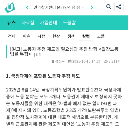
권리찾기센터 온라인신청|상담
톡
권리찾기유니온 조합원|후원안
뉴스
자료실
가입안내
도움말
내
전체
이슈
사람
현장
정책
칼럼
고발
[원고] 노동자 추정 제도의 필요성과 추진 방향 <월간노동
법률 특집>
|
칼럼
정진우
2025-10-15 14:19
3,311회
1. 국정과제에 포함된 노동자 추정 제도
2025년 8월 14일, 국정기획위원회가 발표한 123대 국정과제
중에 노동 분야는 모두 5개다. 노동권이 제대로 보장되지 못하
는 노동자들을 위한 대책은 '차별과 배제 없는 일터(93번 과
제)'에 제시돼 있다. 노동조합법 2·3조 개정(노란봉투법 입법)
을 집단적 노사관계에 대한 대표적 해법으로 분류한다면, 개
별적 근로관계에 관한 제도적 대안은 '노동자 추정 제도의 도