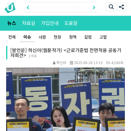
권리찾기유니온 조합원|후원안
내
권리찾기센터 온라인신청|상담
뉴스
자료실
가입안내
도움말
톡
전체
이슈
사람
현장
정책
칼럼
고발
[발언문] 하신아(웹툰작가) <근로기준법 전면적용 공동기
자회견>
|
이슈
하신아
2025-06-20 13:15
4,160회