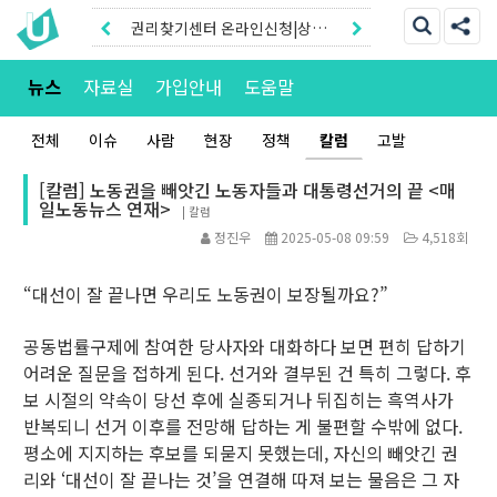
권리찾기센터 온라인신청|상담
톡
권리찾기유니온 조합원|후원안
뉴스
자료실
가입안내
도움말
내
전체
이슈
사람
현장
정책
칼럼
고발
[칼럼] 노동권을 빼앗긴 노동자들과 대통령선거의 끝 <매
일노동뉴스 연재>
|
칼럼
정진우
2025-05-08 09:59
4,518회
“대선이 잘 끝나면 우리도 노동권이 보장될까요?”
공동법률구제에 참여한 당사자와 대화하다 보면 편히 답하기
어려운 질문을 접하게 된다. 선거와 결부된 건 특히 그렇다. 후
보 시절의 약속이 당선 후에 실종되거나 뒤집히는 흑역사가
반복되니 선거 이후를 전망해 답하는 게 불편할 수밖에 없다.
평소에 지지하는 후보를 되묻지 못했는데, 자신의 빼앗긴 권
리와 ‘대선이 잘 끝나는 것’을 연결해 따져 보는 물음은 그 자