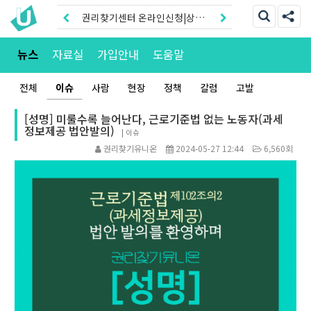
권리찾기센터 온라인신청|상담
톡
권리찾기유니온 조합원|후원안
뉴스
자료실
가입안내
도움말
내
전체
이슈
사람
현장
정책
칼럼
고발
[성명] 미룰수록 늘어난다, 근로기준법 없는 노동자(과세
정보제공 법안발의)
|
이슈
권리찾기유니온
2024-05-27 12:44
6,560회