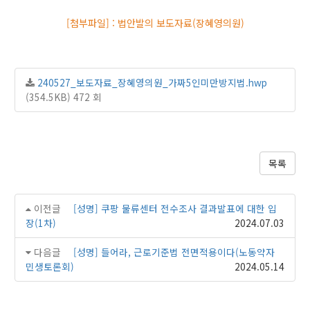
[첨부파일] : 법안발의 보도자료(장혜영의원)
240527_보도자료_장혜영의원_가짜5인미만방지법.hwp
(354.5KB)
472 회
목록
이전글
[성명] 쿠팡 물류센터 전수조사 결과발표에 대한 입
장(1차)
2024.07.03
다음글
[성명] 들어라, 근로기준법 전면적용이다(노동약자
민생토론회)
2024.05.14