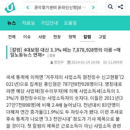
권리찾기센터 온라인신청|상담
톡
권리찾기유니온 조합원|후원안
뉴스
자료실
가입안내
도움말
내
전체
이슈
사람
현장
정책
칼럼
고발
[칼럼] 4대보험 대신 3.3% 떼는 7,878,928명의 이름 <매
일노동뉴스 연재>
|
칼럼
정진우
2024-01-19 16:08
11,069회
국세 통계에 의하면 ‘거주자의 사업소득 원천징수 신고현황’(2
021년)으로 집계된 총인원은 787만8천928명이다. 명칭대로
라면 해당 사업체(징수의무자)에 의해 사업소득세(소득의 3.
3%)가 원천징수되는 사업소득자의 숫자다. 이들은 2011년(3
27만7천898명)에 비해 2.4배 늘어났다. 전년대비 83만명이
더해져 연간 증가율(11.9%)도 두 자릿수가 됐다. 이런 추세로
후속 통계가 나오면 ‘3.3 천만시대’ 정도가 기사 제목으로 붙
을 것이다. 첫 칼럼의 제목은 근로소득이 아닌 사업소득 관련