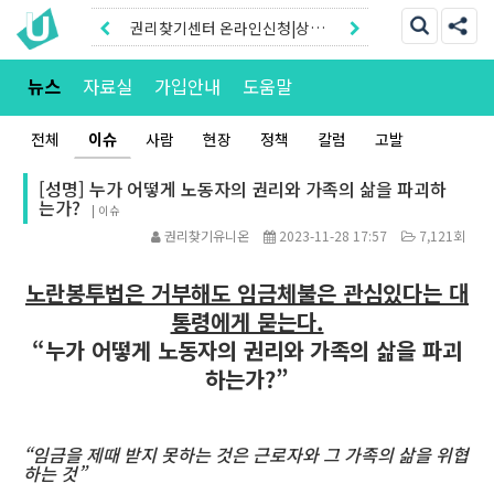
권리찾기센터 온라인신청|상담
톡
권리찾기유니온 조합원|후원안
뉴스
자료실
가입안내
도움말
내
전체
이슈
사람
현장
정책
칼럼
고발
[성명] 누가 어떻게 노동자의 권리와 가족의 삶을 파괴하
는가?
|
이슈
권리찾기유니온
2023-11-28 17:57
7,121회
노란봉투법은 거부해도 임금체불은 관심있다는 대
통령에게 묻는다.
“누가 어떻게 노동자의 권리와 가족의 삶을 파괴
하는가?”
“임금을 제때 받지 못하는 것은 근로자와 그 가족의 삶을 위협
하는 것”