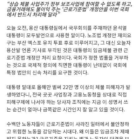
“상습 체불 사업주가 정부 보조사업에 참여할 수 없도록 하고,
금융거래에도 불이익 주는 ‘근로기준법’ 개정안을 이번 국회
에서 반드시 처리해 달라”
오늘 오전, 용산 대통령실에서 국무회의를 주재하던 윤석열
대통령이 모두발언으로 사용한 말이다. 노조법 개정안 재의요
구는 부산 엑스포 유치 투표 후로 미루어지고, 그 대신 오늘자
용산발 언론 기사로 부각된 것은 대통령의 임금체불 관련 근
로기준법 개정안 처리 요청이다. 국회가 정한 법률을 거부하
는 것으로 국제적 항의에 직면한 대통령이 난데없이 국회에
특정 법안의 신속 처리를 요구한 것이다.
대통령 말대로 올해만 벌써 22만 명 이상의 체불 피해자가 발
생하였다니, 전국 곳곳 사업장과 고용노동청을 상대로 직접
피해구제에 나서야 하는 당사자 조직에는 지금 이 성명서 쓰
는 순간이 얼마나 금쪽같은 시간인지 잘 알고 있을 것이다.
수백만 노동자들이 근로기준법이 사라진 일터에서 불안정하
고 위험한 노동을 감당하는 시대다. 왜 이들은 임금조차 제때
받지 못하는가? 근로기준을 지키는 법과 노동자의 단결을 보