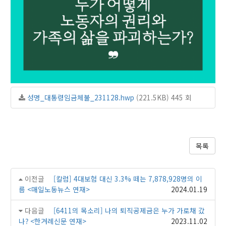
성명_대통령임금체불_231128.hwp
(221.5KB)
445 회
목록
이전글
[칼럼] 4대보험 대신 3.3% 떼는 7,878,928명의 이
름 <매일노동뉴스 연재>
2024.01.19
다음글
[6411의 목소리] 나의 퇴직공제금은 누가 가로채 갔
나? <한겨례신문 연재>
2023.11.02