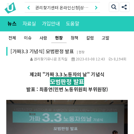
권리찾기유니온 조합원|후원안
내
권리찾기센터 온라인신청|상담
뉴스
자료실
가입안내
도움말
톡
전체
이슈
사람
현장
정책
칼럼
고발
[가짜3.3 기념식] 모범판정 발표
|
현장
권리찾기유니온 조직실
2023-03-08 12:43
8,194회
제2회 "가짜 3.3 노동자의 날" 기념식
모범판정 발표
발표 : 최종연(민변 노동위원회 부위원장)