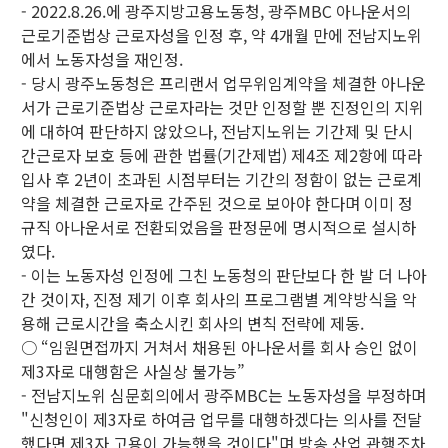
- 2022.8.26.에 광주지방고용노동청, 광주MBC 아나운서의
근로기준법상 근로자성을 인정 후, 약 4개월 만에 전남지노위
에서 노동자성을 재인정.
- 당시 광주노동청은 프리랜서 업무위임계약을 체결한 아나운
서가 근로기준법상 근로자라는 것만 인정할 뿐 진정인의 지위
에 대하여 판단하지 않았으나, 전남지노위는 기간제 및 단시
간근로자 보호 등에 관한 법률(기간제법) 제4조 제2항에 따라
입사 후 2년이 초과된 시점부터는 기간의 정함이 없는 근로계
약을 체결한 근로자로 간주된 것으로 보아야 한다며 이미 정
규직 아나운서로 전환되었음을 판정문에 명시적으로 설시하
였다.
- 이는 노동자성 인정에 그친 노동청의 판단보다 한 발 더 나아
간 것이자, 진정 제기 이후 회사의 프로그램별 계약방식을 악
용해 근로시간을 축소시킨 회사의 변칙 전략에 제동.
○ “임원면접까지 거쳐서 채용된 아나운서를 회사 승인 없이
제3자로 대행함은 사실상 불가능”
- 전남지노위 심문회의에서 광주MBC는 노동자성을 부정하며
"신청인이 제3자로 하여금 업무를 대행하겠다는 의사를 전달
했다면 제3자 고용이 가능했을 것이다"며 방송 산업 관행조차