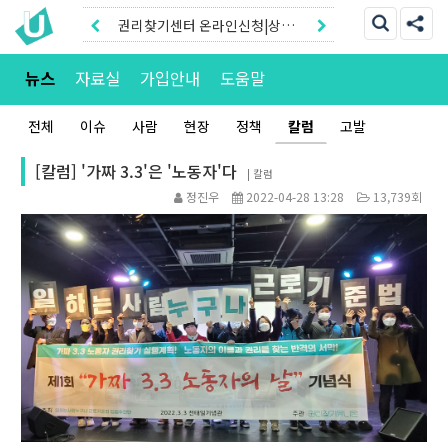
권리찾기센터 온라인신청|상담
톡
권리찾기유니온 조합원|후원안
뉴스
자료실
가입안내
도움말
내
전체
이슈
사람
현장
정책
칼럼
고발
[칼럼] '가짜 3.3'은 '노동자'다
|
칼럼
정진우
2022-04-28 13:28
13,739회