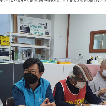
사진1> 4일차 오체투지를 마치며 권리찾기유니온 건물 앞에서 인사를 나누는 