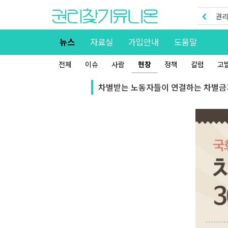
권리
권리
뉴스
자료실
가입안내
도움말
전체
이슈
사람
현장
정책
칼럼
고
차별받는 노동자들이 연결하는 차별금지법