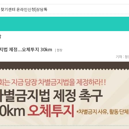
찾기유니온 조합원|후원안내
찾기센터 온라인신청|상담톡
발
 제정...오체투지 30km
|
현장
기자 :
정