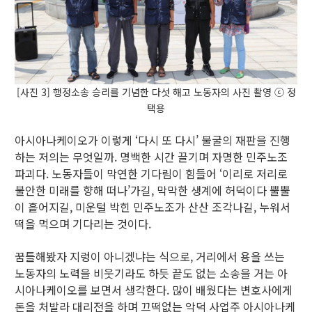
[사진 3] 행정소송 승리를 기념한 다섯 해고 노동자의 사진 촬영 ⓒ 정
택용
아시아나케이오가 이렇게 ‘다시 또 다시’ 불굴의 재판을 진행
하는 저의는 무엇일까. 명백한 시간 끌기며 자명한 민주노조
파괴다. 노동자들이 막연한 기다림이 힘들어 ‘이리로 저리로
불안한 미래를 향해 떠나’가길, 막막한 생계에 허덕이다 뿔뿔
이 흩어지길, 미운털 박힌 민주노조가 산산 조각나길, 누워서
떡을 먹으며 기다리는 것이다.
꿈틀해봤자 지렁이 아니겠냐는 식으로, 거리에서 용을 쓰는
노동자의 노력을 비웃기라도 하듯 끝도 없는 소송을 거는 아
시아나케이오를 보면서 생각한다. 많이 배웠다는 변호사에게
돈을 처발라 대리전을 하며 끄떡없는 악덕 사업주 아시아나케