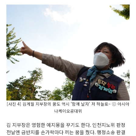
[사진 4] 김계월 지부장의 꿈도 역시 '함께 날자' 저 하늘로~ ⓒ 아시아
나케이오공대위
김 지부장은 영험한 예지몽을 꾸기도 한다. 인천지노위 판정
전날엔 금반지를 손가락마다 끼는 꿈을 꿨다. 행정소송 판결