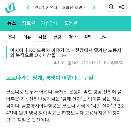
권리찾기유니온 조합원|후원안
내
권리찾기센터 온라인신청|상담
뉴스
자료실
가입안내
도움말
톡
전체
이슈
사람
현장
정책
칼럼
고발
아시아나 KO 노동자 이야기 ② – 현장에서 쫓겨난 노동자
의 복직으로 OK 세상을
|
사람
김우
2021-08-24 16:43
16,552회
코로나라는 핑계, 경영이 어렵다는 구실
코로나로 모두가 어렵다. 국제선 운항이 막힌 항공 산업에 쏟
아부은 기간산업안정기금은 ‘함께 살자’는 의미를 담은 지원
금이다. 금호아시아나항공은 코로나 시국에 ‘나만 살자’고 2조
4천억 원만 냉큼 받아먹고는 하청노동자 고용유지엔 딴청이
고 그 책임은 뒷전이다.