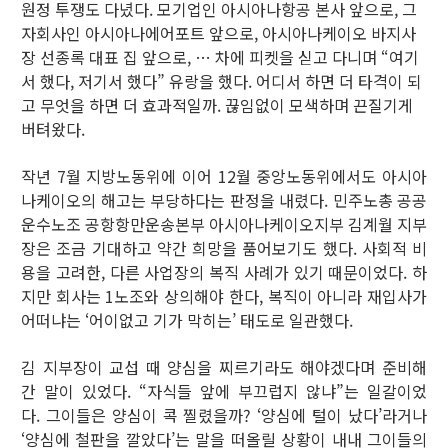
원정 투쟁도 다녔다. 모기업인 아시아나항공 본사 앞으로, 그
자회사인 아시아나에어포트 앞으로, 아시아나케이오 바지사
장 선종록 대표 집 앞으로, … 차에 피켓을 싣고 다니며 “여기
서 했다, 저기서 했다” 유랑을 했다. 어디서 하면 더 타격이 되
고 무엇을 하면 더 효과적일까. 끊임없이 모색하며 끈질기게
버텨왔다.
작년 7월 지방노동위에 이어 12월 중앙노동위에서도 아시아
나케이오의 해고는 부당하다는 판정을 내렸다. 민주노총 공공
운수노조 공항항만운송본부 아시아나케이오지부 김계월 지부
장은 조금 기대하고 약간 희망을 품어보기도 했다. 사회적 비
용을 고려한, 다른 사업장의 복직 사례가 있기 때문이었다. 하
지만 회사는 1노조와 상의해야 한다, 복직이 아니라 재입사가
어떠냐는 ‘어이없고 기가 막히는’ 태도로 일관했다.
김 지부장이 교섭 때 양심을 찌르기라도 해야겠다며 준비해
간 말이 있었다. “자식들 앞에 부끄럽지 않냐”는 일갈이었
다. 그이들은 양심이 콕 찔렸을까? ‘양심에 털이 났다’라거나
‘양심에 철판을 깔았다’는 말을 떠올릴 상황이 내내 그이들의