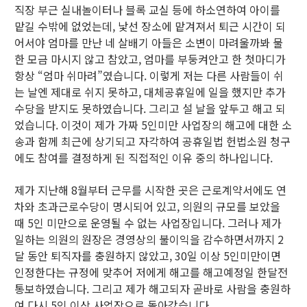
직장 부근 실내놀이터나 블록 교실 등에 하소연하여 아이를
맡길 수밖에 없었는데, 낯선 장소에 맡겨져서 퇴근 시간이 되
어서야 엄마를 만난 네 살배기 아들은 소변이 마려울까봐 물
한 모금 마시지 않고 참았고, 엄마를 부둥켜안고 한 첫마디가
항상 “엄마 쉬마려”였습니다. 이렇게 저는 다른 사람들이 쉬
는 날엔 제대로 쉬지 못하고, 대체공휴일에 일을 했지만 추가
수당을 받지도 못하였습니다. 그리고 설 날을 앞두고 해고 되
었습니다. 이것이 제가 가짜 5인미만 사업장의 해고에 대한 소
송과 함께 최근에 상기되고 자각하여 공휴일법 헌법소원 청구
에도 참여를 결정하게 된 직접적인 이유 중의 하나입니다.
제가 지난해 8월부터 근무를 시작한 곳은 근로계약서에도 연
차와 초과근로수당이 명시되어 있고, 의원의 규모를 보았을
때 5인 미만으로 운영될 수 없는 사업장입니다. 그러나 제가
일하는 의원의 원장은 경영상의 불이익을 감수하면서까지 2
달 동안 퇴직자를 충원하지 않았고, 30일 이상 5인미만이면
인정한다는 규정에 맞추어 저에게 해고를 해고예정일 한달전
통보하였습니다. 그리고 제가 해고되자 곧바로 사람을 충원하
여 다시 5인 이상 사업장으로 돌아갔습니다.