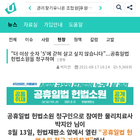
권리찾기유니온 조합원|후원안
내
권리찾기센터 온라인신청|상담
뉴스
자료실
가입안내
도움말
톡
전체
이슈
사람
현장
정책
칼럼
고발
"더 이상 숫자 '5'에 갇혀 살고 싶지 않습니다"...공휴일법
헌법소원을 청구하며
|
현장
박지안
2021-08-17 16:14
9,366회
공휴일법 헌법소원 청구인으로 참여한 물리치료사
박지안 님이
8월 13일, 헌법재판소 앞에서 열린
“공휴일법 헌