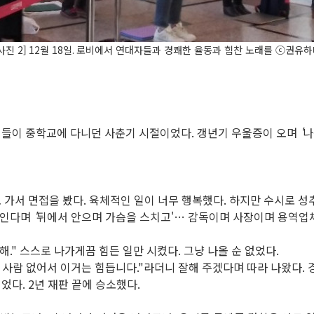
사진 2]
12
월
18
일
.
로비에서 연대자들과 경쾌한 율동과 힘찬 노래를
ⓒ
권유하
이들이 중학교에 다니던 사춘기 시절이었다
.
갱년기 우울증이 오며
'
나
 가서 면접을 봤다
.
육체적인 일이 너무 행복했다
.
하지만 수시로 성
보인다며
'
뒤에서 안으며 가슴을 스치고'
…
감독이며 사장이며 용역업체
 해
."
스스로 나가게끔 힘든 일만 시켰다
.
그냥 나올 순 없었다
.
 사람 없어서 이거는 힘듭니다
."
라더니 잘해 주겠다며 따라 나왔다
.
이었다
. 2
년 재판 끝에 승소했다
.