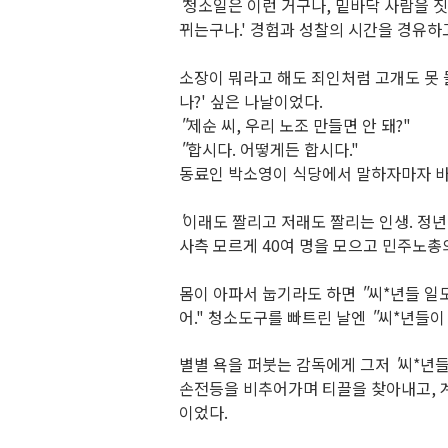
'
청소일은 이런 거구나
,
밑바닥 사람을 
뀌는구나
.'
경험과 성찰의 시간을 경유하
소장이 뭐라고 해도 죄인처럼 고개도 못 
나
?'
싶은 나날이었다
.
"
제순 씨
,
우리 노조 만들면 안 돼
?"
"
합시다
.
어떻게든 합시다
."
동료인 박소영이 식당에서 말하자마자 
'
이래도 짤리고 저래도 짤리는 인생
.
정
사측 모르게
40
여 명을 모으고 민주노총
몸이 아파서 눕기라도 하면
"
씨*년들 일
어
."
청소도구를 빠트린 날엔
"
씨*년들이
별별 욕을 퍼붓는 감독에게 그저
'
씨*년들
손전등을 비추어가며 티끌을 찾아내고
,
이었다
.