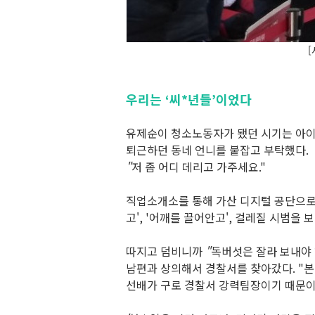
[
우리는
‘
씨*년들
’
이었다
유제순이 청소노동자가 됐던 시기는 아
퇴근하던 동네 언니를 붙잡고 부탁했다
.
"
저 좀 어디 데리고 가주세요
."
직업소개소를 통해 가산 디지털 공단으로
고'
, '
어깨를 끌어안고'
,
걸레질 시범을 
따지고 덤비니까
"
독버섯은 잘라 보내야
남편과 상의해서 경찰서를 찾아갔다
. "
본
선배가 구로 경찰서 강력팀장이기 때문