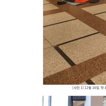
[사진 1]
12
월
16
일
.
첫 