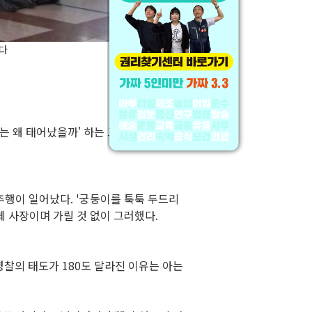
다
는 왜 태어났을까' 하는 고민까지 들었다
.
추행이 일어났다
. '
궁둥이를 툭툭 두드리
 사장이며 가릴 것 없이 그러했다
.
경찰의 태도가
180
도 달라진 이유는 아는