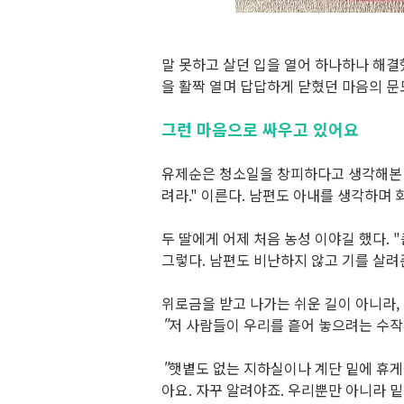
말 못하고 살던 입을 열어 하나하나 해
을 활짝 열며 답답하게 닫혔던 마음의 
그런 마음으로 싸우고 있어요
유제순은 청소일을 창피하다고 생각해본 
려라
."
이른다
.
남편도 아내를 생각하며 
두 딸에게 어제 처음 농성 이야길 했다
. "
그렇다
.
남편도 비난하지 않고 기를 살려
위로금을 받고 나가는 쉬운 길이 아니라,
"
저 사람들이 우리를 흩어 놓으려는 수
"
햇볕도 없는 지하실이나 계단 밑에 휴
아요
.
자꾸 알려야죠
.
우리뿐만 아니라 