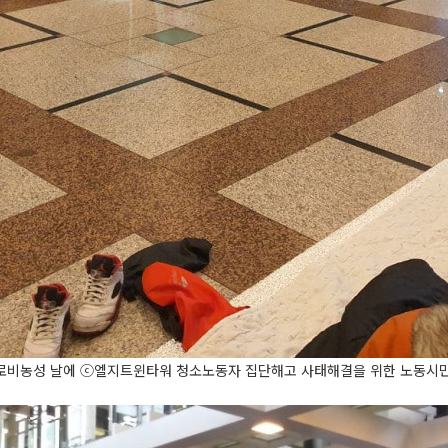
로비농성 날에
ⓒ
엘지트윈타워 청소노동자 집단해고 사태해결을 위한 노동시