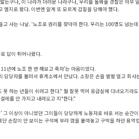
짓밟는구나
,
이 나라가 더러운 나라구나
,
우리를 돌봐줄 경찰은 아무 
고 엘지로 왔다
.
이번엔 알게 또 모르게 갑질을 당해야 했다
.
들고 사는 나날
. '
노조로 권리를 찾아야 한다
.
우리는
100
명도 넘는데
바로 답이 튀어나왔다
.
년
11
년에 노조 한 번 해보고 죽자'는 마음이었다
.
의 담당자를 불러서 휴게소에서 만났다
.
소장은 손을 벌벌 떨고 회사
도 못 하는 년들이 쉬려고 한다
."
뭘 잘못 먹어 응급실에 다녀오기라도
 걸레를 안 가지고 내려오고 지*한다
."
'
그 이상이 아니었던 그이들이 당당하게 노동자로 바로 서는 순간
계단 손잡이 안 보이는 구석에 부러 껌을 붙여놓고 구박을 하던 용역