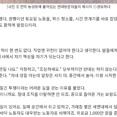
[사진 3]
천막 농성장에 붙어있는 연대방문자들의 메시지
ⓒ
권유하다
결했다
.
관행이던 토요일 노동을
,
왁스 청소를
,
시간 쪼개기를 바로 잡
문도 환하게 열렸으리라
.
적이 한 번도 없다
.
직업엔 귀천이 없어야 한다고 생각한다
.
딸들에
회사에서 자기 책상을 자기가 닦는다고 한다
.
큰일 나요
."
걱정하고
, "
조심하세요
."
당부하지만 반대는 하지 않는다
준다
. "
자네 성질 아는데 앞장은 서지 마
.
중간에서 놀아
.
이왕 시작한
 질긴 투쟁이라는 어려운 길을 걷는 이유를 물었다
.
작이니까요
.
절대 조직을 이탈하면 안 되죠
.
꽁으로 들어온 거는 보람도
게실이 있어요
.
밀폐 공간에서 쉬고 밥하고
,
가래침 뱉은 세면대에서 
밑바닥 노동자도 대우받는 노동자로 바꿔야죠
.
위로금 1,000만 원을