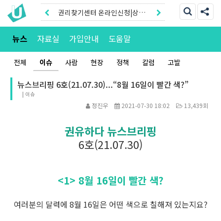
권리찾기유니온 조합원|후원안
내
권리찾기센터 온라인신청|상담
뉴스
자료실
가입안내
도움말
톡
전체
이슈
사람
현장
정책
칼럼
고발
뉴스브리핑 6호(21.07.30)...“8월 16일이 빨간 색?”
|
이슈
정진우
2021-07-30 18:02
13,439회
권유하다 뉴스브리핑
6호(21.07.30)
<1> 8월 16일이 빨간 색?
여러분의 달력에 8월 16일은 어떤 색으로 칠해져 있는지요?