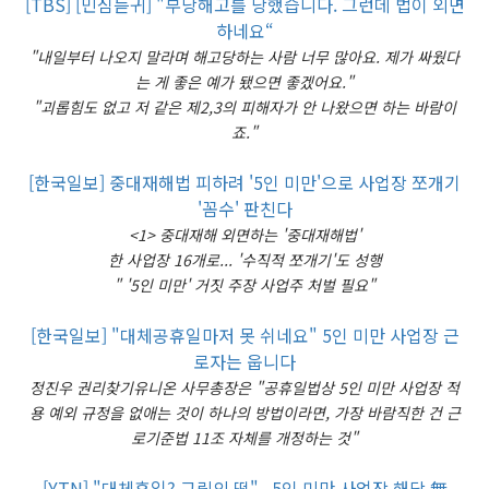
[TBS] [민심듣귀] "부당해고를 당했습니다. 그런데 법이 외면
하네요“
"내일부터 나오지 말라며 해고당하는 사람 너무 많아요. 제가 싸웠다
는 게 좋은 예가 됐으면 좋겠어요."
"괴롭힘도 없고 저 같은 제2,3의 피해자가 안 나왔으면 하는 바람이
죠."
[한국일보] 중대재해법 피하려 '5인 미만'으로 사업장 쪼개기
'꼼수' 판친다
<1> 중대재해 외면하는 '중대재해법'
한 사업장 16개로... '수직적 쪼개기'도 성행
" '5인 미만' 거짓 주장 사업주 처벌 필요"
[한국일보] "대체공휴일마저 못 쉬네요" 5인 미만 사업장 근
로자는 웁니다
정진우 권리찾기유니온 사무총장은 "공휴일법상 5인 미만 사업장 적
용 예외 규정을 없애는 것이 하나의 방법이라면, 가장 바람직한 건 근
로기준법 11조 자체를 개정하는 것"
[YTN] "대체휴일? 그림의 떡"...5인 미만 사업장 해당 無