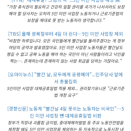
“가장 휴식권이 필요하고 건강히 일할 권리를 국가가 나서서라도 보장
해야 할 당사자는 오히려 5인 미만 사업장 노동자거나 근로기준법의
보장을 제대로 못 받는 노동자라 생각합니다.”
[TBS] 올해 광복절부터 4일 더 쉰다…5인 미만 사업장 제외
"비참한 하루입니다. 모든 국민들에게 빨간날을 돌려주겠다는 게 정부
여당의 공약과 발표였잖아요. 5인 미만 사업장 노동자들은 빨간날도
챙길 수 없고 공짜 노동을 해야 하는 국민이 아닌 사람들이라고 낙인을
찍는…. 존재하는데 존재하지 않는 사람 취급을 당하는 거잖아요."
[오마이뉴스] "빨간 날, 모두에게 공평해야"...민주당사 앞에
서 촛불집회
5인미만 사업장 대체공휴일법 적용 제외... 권리찾기유니온 "근로기준
법 개정 요구“
[경향신문] 노동계 “빨간날 4일 못쉬는 노동자는 비국민”…5
인 미만 사업장 뺀 대체공휴일법 비판
정부가 직장내 괴롭힘 금지법, 중대재해처벌법 등 주요 노동안전법을
제정할 때도 5인 미만 사업장을 제외하는 등 지속적으로 노동시장 내