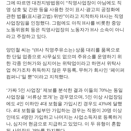
그에 따르면 대전지방법원이 “직영사업장이 아님에도 직
영 상호 및 간판 등을 사용한 것이 표시·광고의 공정화에
관한 법률(표시광고법) 위반”이라고 지적하자 H사는 직영
사업장임을 인정했다. 그럼에도 아직 H사를 비롯한 중앙
노동위원회 등은 직영사업장의 노동자가 H사 소속이 아니
라고 주장하고 있다.
양민철 씨는 “(H사 직영주유소는) 상품 대리를 품목으로
한 단일 업종으로 사무실도 없으며 주유소를 운영하기 위
한 각종 인허가와 심지어는 위탁업이라고 하면서 위탁사
업 허가조차 취득하지 않은 무등록, 무허가 회사인 ‘페이퍼
컴퍼니’일 뿐”이라고 지적했다.
‘가짜 5인 사업장’ 제보를 분석한 결과 이들의 70%는 동일
사업장을 ‘서류상 쪼개’는 경우였으며, 5인 이상 사업장임
에도 4인 이하만 4대 보험을 가입시킨 경우도 43%에 달했
다. 4대 보험을 일부만 가입하는 경우는 직원이 20명 이상
인데도 4명만 가입하고 나머지는 사업소득자로 등록하거
나, 심지어 현금으로 지급하고 있었다. 이 두 유형이 혼합
된 사업장도 28%를 차지했다.