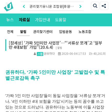
권리찾기유니온 조합원|후원안
내
권리찾기센터 온라인신청|상담
뉴스
자료실
가입안내
도움말
톡
전체
알림
권리찾기센터
입법운동
노동조합
[참세상] ‘가짜 5인미만 사업장’…“‘서류상 쪼개’고 ‘일부
만 4대보험’ 가입”(20.6.4)
|
알림
권유하다
2020-06-04 17:53
40,161회
권유하다, ‘가짜 5인미만 사업장’ 고발접수 및 특
별근로감독 촉구
'가짜 5인 미만 사업장'들이 동일 사업장을 '서류상 쪼개'거
나, '4인 이하만 4대 보험을 가입'시키는 등의 꼼수를 쓰고
있는 것으로 드러났다. 권유하다는 노동부에 이들 사업장