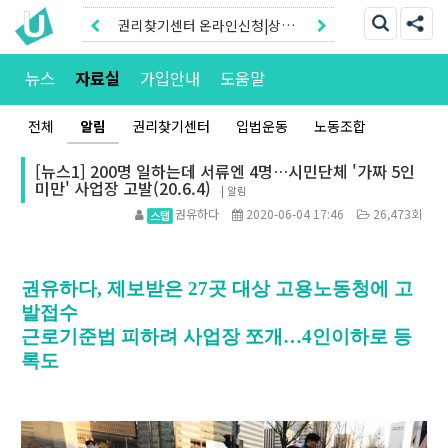
권리찾기센터 온라인신청|상담
톡
권리찾기유니온 조합원|후원안
뉴스
자료실
가입안내
도움말
내
전체
알림
권리찾기센터
입법운동
노동조합
[뉴스1] 200명 일하는데 서류엔 4명…시민단체 '가짜 5인
미만' 사업장 고발(20.6.4)
|
알림
권유하다
2020-06-04 17:46
26,473회
권유하다, 제보받은 27곳 대상 고용노동청에 고
발접수
근로기준법 피하려 사업장 쪼개…4인이하로 등
록도