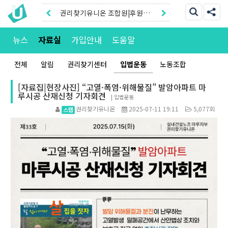
권리찾기유니온 조합원|후원안
내
권리찾기센터 온라인신청|상담
뉴스
자료실
가입안내
도움말
톡
전체
알림
권리찾기센터
입법운동
노동조합
[자료집|현장사진] “고열·폭염·위해물질” 발암아파트 마
루시공 산재신청 기자회견
|
입법운동
권리찾기유니온
2025-07-11 19:11
5,077회