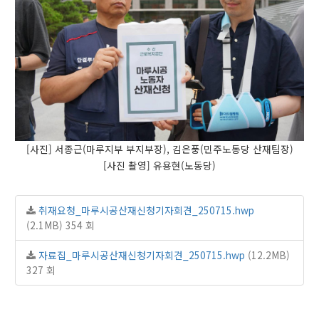
[사진] 서종근(마루지부 부지부장), 김은풍(민주노동당 산재팀장)
[사진 촬영] 유용현(노동당)
취재요청_마루시공산재신청기자회견_250715.hwp
(2.1MB)
354 회
자료집_마루시공산재신청기자회견_250715.hwp
(12.2MB)
327 회