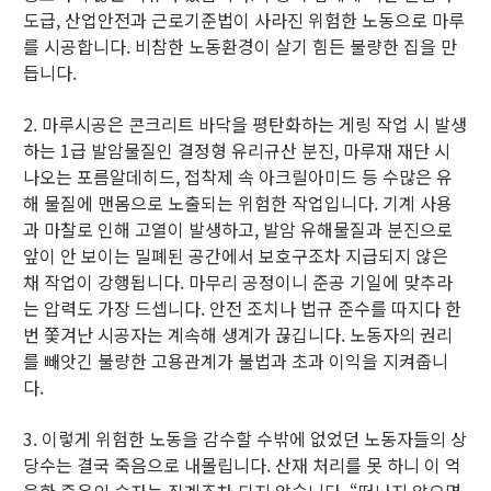
도급, 산업안전과 근로기준법이 사라진 위험한 노동으로 마루
를 시공합니다. 비참한 노동환경이 살기 힘든 불량한 집을 만
듭니다.
2. 마루시공은 콘크리트 바닥을 평탄화하는 게링 작업 시 발생
하는 1급 발암물질인 결정형 유리규산 분진, 마루재 재단 시
나오는 포름알데히드, 접착제 속 아크릴아미드 등 수많은 유
해 물질에 맨몸으로 노출되는 위험한 작업입니다. 기계 사용
과 마찰로 인해 고열이 발생하고, 발암 유해물질과 분진으로
앞이 안 보이는 밀폐된 공간에서 보호구조차 지급되지 않은
채 작업이 강행됩니다. 마무리 공정이니 준공 기일에 맞추라
는 압력도 가장 드셉니다. 안전 조치나 법규 준수를 따지다 한
번 쫓겨난 시공자는 계속해 생계가 끊깁니다. 노동자의 권리
를 빼앗긴 불량한 고용관계가 불법과 초과 이익을 지켜줍니
다.
3. 이렇게 위험한 노동을 감수할 수밖에 없었던 노동자들의 상
당수는 결국 죽음으로 내몰립니다. 산재 처리를 못 하니 이 억
울한 죽음의 숫자는 집계조차 되지 않습니다. “떠나지 않으면