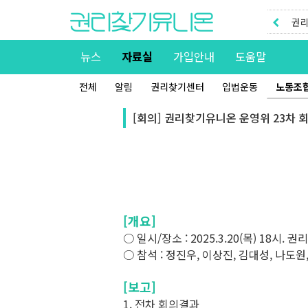
권리
권리
뉴스
자료실
가입안내
도움말
전체
알림
권리찾기센터
입법운동
노동조
[회의] 권리찾기유니온 운영위 23차 회의
[개요]
○ 일시/장소 : 2025.3.20(목) 18시.
○ 참석 : 정진우, 이상진, 김대성, 나도원
[보고]
1. 전차 회의결과