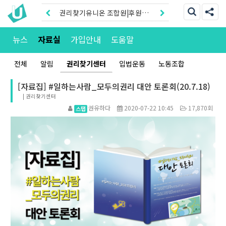
권리찾기유니온 조합원|후원안
내
권리찾기센터 온라인신청|상담
뉴스
자료실
가입안내
도움말
톡
전체
알림
권리찾기센터
입법운동
노동조합
[자료집] #일하는사람_모두의권리 대안 토론회(20.7.18)
|
권리찾기센터
권유하다
2020-07-22 10:45
17,870회