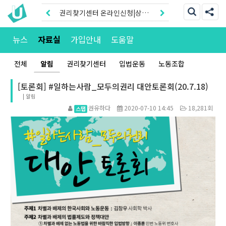
권리찾기센터 온라인신청|상담
톡
권리찾기유니온 조합원|후원안
뉴스
자료실
가입안내
도움말
내
전체
알림
권리찾기센터
입법운동
노동조합
[토론회] #일하는사람_모두의권리 대안토론회(20.7.18)
|
알림
권유하다
2020-07-10 14:45
18,281회