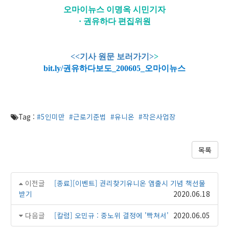
오마이뉴스 이명옥 시민기자
· 권유하다 편집위원
<<기사 원문 보러가기>
>
bit.ly/권
유하다보도_200605_오마이뉴스
Tag :
#5인미만
#근로기준법
#유니온
#작은사업장
목록
이전글
[종료][이벤트] 권리찾기유니온 앱출시 기념 책선물
받기
2020.06.18
다음글
[칼럼] 오민규 : 중노위 결정에 '빡쳐서'
2020.06.05