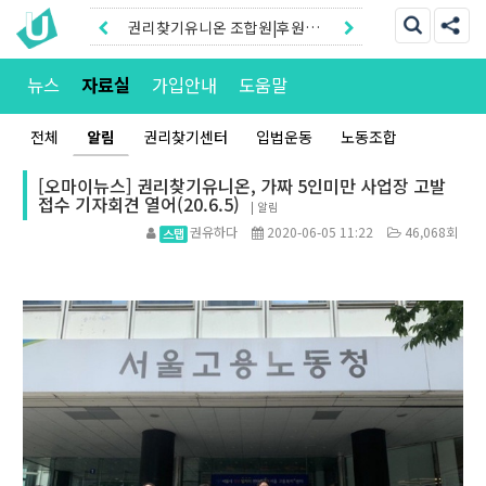
권리찾기유니온 조합원|후원안
내
권리찾기센터 온라인신청|상담
뉴스
자료실
가입안내
도움말
톡
전체
알림
권리찾기센터
입법운동
노동조합
[오마이뉴스] 권리찾기유니온, 가짜 5인미만 사업장 고발
접수 기자회견 열어(20.6.5)
|
알림
권유하다
2020-06-05 11:22
46,068회